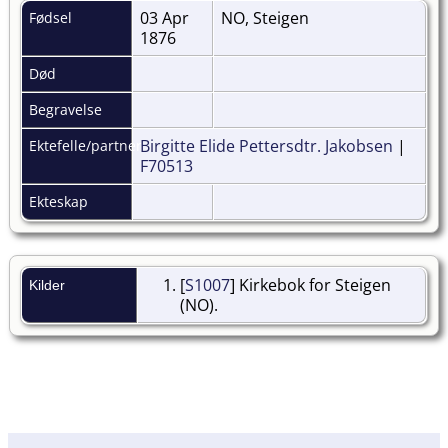
03 Apr
NO, Steigen
Fødsel
1876
Død
Begravelse
Birgitte Elide Pettersdtr. Jakobsen
|
Ektefelle/partner
F70513
Ekteskap
[
S1007
] Kirkebok for Steigen
Kilder
(NO).