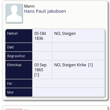
Mann
Hans Pauli Jakobsen
05 Okt
NO, Steigen
Fødsel
1836
Død
Begravelse
03 Sep
NO, Steigen Kirke [
1
]
Ekteskap
1865
[
1
]
Far
Mor