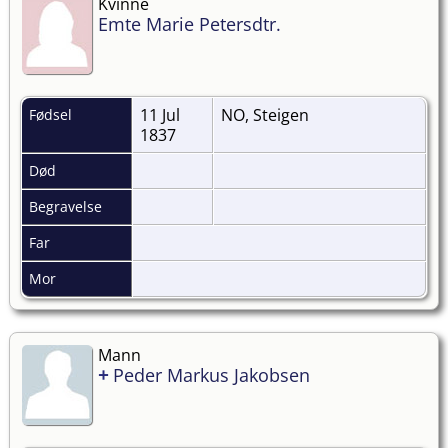
Kvinne
Emte Marie Petersdtr.
11 Jul
NO, Steigen
Fødsel
1837
Død
Begravelse
Far
Mor
Mann
+
Peder Markus Jakobsen