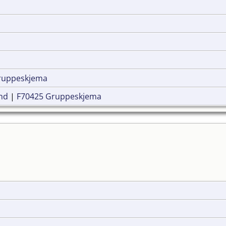
ruppeskjema
and
|
F70425 Gruppeskjema