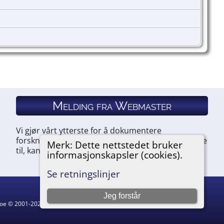
Melding fra Webmaster
Vi gjør vårt ytterste for å dokumentere
forskningen vår. Hvis du har noe du ønsker å legge
Merk: Dette nettstedet bruker
til, kan du kontakte oss.
informasjonskapsler (cookies).
Se retningslinjer
Jeg forstår
hgoe © 2001-2026.