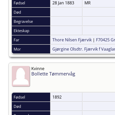
28 Jan 1883
MR
Fødsel
Død
Begravelse
Ekteskap
Thore Nilsen Fjærvik
|
F70425 G
Far
Gjørgine Olsdtr. Fjærvik f Vaagl
Mor
Kvinne
Bollette Tømmervåg
1892
Fødsel
Død