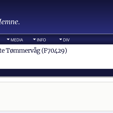
 Hemne.
MEDIA
INFO
DIV
ette Tømmervåg (F70429)