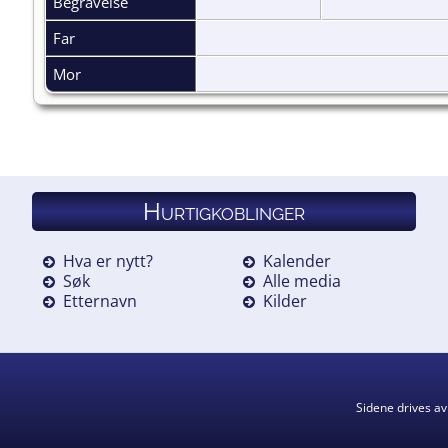
Begravelse
Far
Mor
Hurtigkoblinger
Hva er nytt?
Kalender
Søk
Alle media
Etternavn
Kilder
Sidene drives a