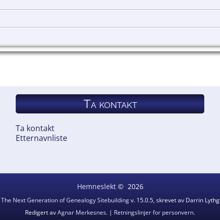
Ta kontakt
Ta kontakt
Etternavnliste
Hemneslekt
©
2026
v
The Next Generation of Genealogy Sitebuilding
v. 15.0.5, skrevet av Darrin Lyt
Redigert av
Agnar Merkesnes
. |
Retningslinjer for personvern
.