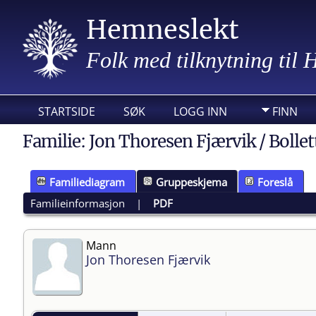
Hemneslekt
Folk med tilknytning til
STARTSIDE
SØK
LOGG INN
FINN
Familie: Jon Thoresen Fjærvik / Boll
Familiediagram
Gruppeskjema
Foreslå
Familieinformasjon
|
PDF
Mann
Jon Thoresen Fjærvik