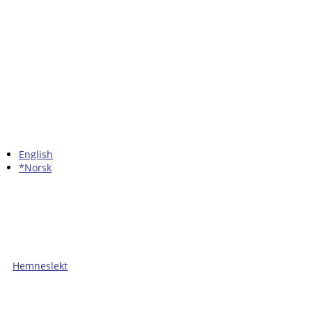
English
*Norsk
Hemneslekt
Folk med tilknytning til Hemne.