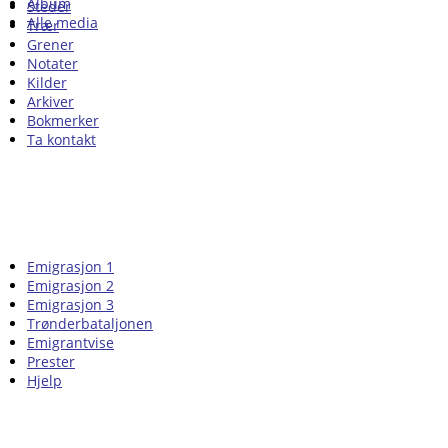
Album
Steder
Alle media
Trær
Grener
Notater
Kilder
Arkiver
Bokmerker
Ta kontakt
Emigrasjon 1
Emigrasjon 2
Emigrasjon 3
Trønderbataljonen
Emigrantvise
Prester
Hjelp