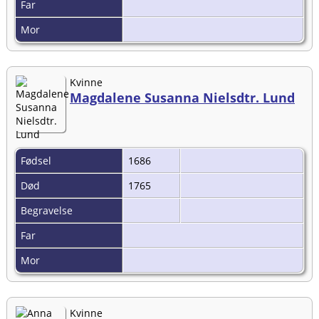
Far
Mor
Kvinne
Magdalene Susanna Nielsdtr. Lund
Fødsel
1686
Død
1765
Begravelse
Far
Mor
Kvinne