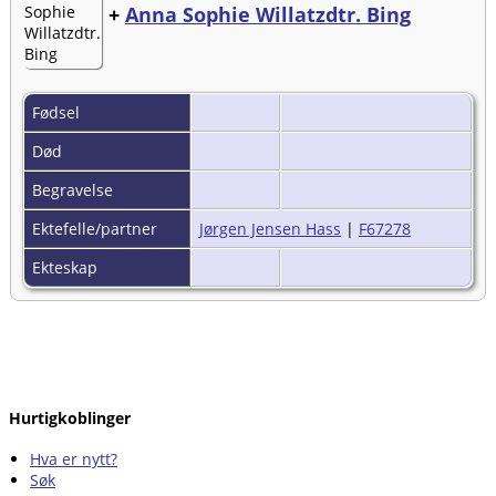
+
Anna Sophie Willatzdtr. Bing
Fødsel
Død
Begravelse
Ektefelle/partner
Jørgen Jensen Hass
|
F67278
Ekteskap
Hurtigkoblinger
Hva er nytt?
Søk