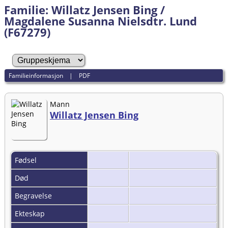
Familie: Willatz Jensen Bing /
Magdalene Susanna Nielsdtr. Lund
(F67279)
Familieinformasjon
|
PDF
Mann
Willatz Jensen Bing
Fødsel
Død
Begravelse
Ekteskap