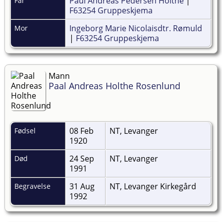
Paul Andreas Pedersen Holthe
|
Far
F63254 Gruppeskjema
Ingeborg Marie Nicolaisdtr. Rømuld
Mor
|
F63254 Gruppeskjema
Mann
Paal Andreas Holthe Rosenlund
08 Feb
NT, Levanger
Fødsel
1920
24 Sep
NT, Levanger
Død
1991
31 Aug
NT, Levanger Kirkegård
Begravelse
1992