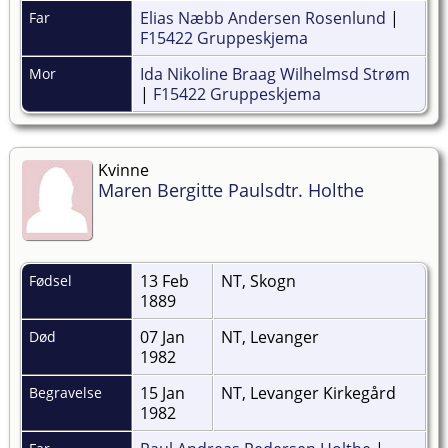
Elias Næbb Andersen Rosenlund
|
Far
F15422 Gruppeskjema
Ida Nikoline Braag Wilhelmsd Strøm
Mor
|
F15422 Gruppeskjema
Kvinne
Maren Bergitte Paulsdtr. Holthe
13 Feb
NT, Skogn
Fødsel
1889
07 Jan
NT, Levanger
Død
1982
15 Jan
NT, Levanger Kirkegård
Begravelse
1982