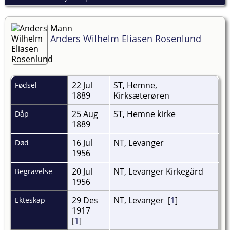
Mann
Anders Wilhelm Eliasen Rosenlund
22 Jul
ST, Hemne,
Fødsel
1889
Kirksæterøren
25 Aug
ST, Hemne kirke
Dåp
1889
16 Jul
NT, Levanger
Død
1956
20 Jul
NT, Levanger Kirkegård
Begravelse
1956
29 Des
NT, Levanger [
1
]
Ekteskap
1917
[
1
]