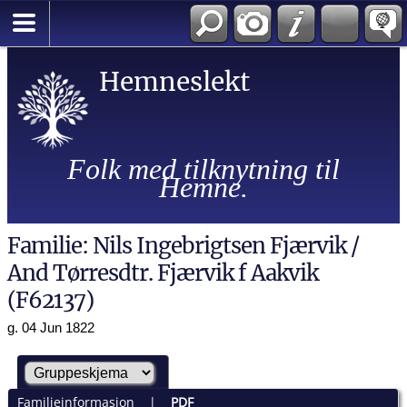
Hemneslekt
Folk med tilknytning til
Hemne.
Familie: Nils Ingebrigtsen Fjærvik /
And Tørresdtr. Fjærvik f Aakvik
(F62137)
g. 04 Jun 1822
Familieinformasjon
|
PDF