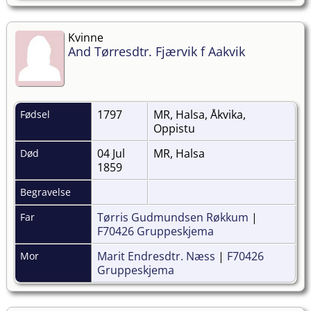
Kvinne
And Tørresdtr. Fjærvik f Aakvik
1797
MR, Halsa, Åkvika,
Fødsel
Oppistu
04 Jul
MR, Halsa
Død
1859
Begravelse
Tørris Gudmundsen Røkkum
|
Far
F70426 Gruppeskjema
Marit Endresdtr. Næss
|
F70426
Mor
Gruppeskjema