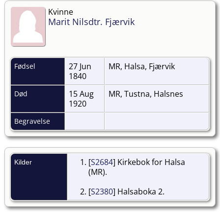
Kvinne
Marit Nilsdtr. Fjærvik
27 Jun
MR, Halsa, Fjærvik
Fødsel
1840
15 Aug
MR, Tustna, Halsnes
Død
1920
Begravelse
[
S2684
] Kirkebok for Halsa
Kilder
(MR).
[
S2380
] Halsaboka 2.