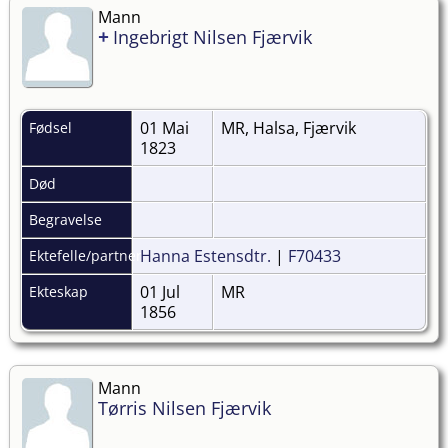
Mann
+
Ingebrigt Nilsen Fjærvik
01 Mai
MR, Halsa, Fjærvik
Fødsel
1823
Død
Begravelse
Hanna Estensdtr.
|
F70433
Ektefelle/partner
01 Jul
MR
Ekteskap
1856
Mann
Tørris Nilsen Fjærvik