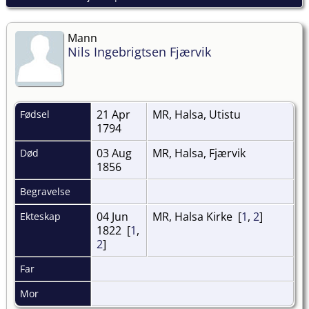
Mann
Nils Ingebrigtsen Fjærvik
21 Apr
MR, Halsa, Utistu
Fødsel
1794
03 Aug
MR, Halsa, Fjærvik
Død
1856
Begravelse
04 Jun
MR, Halsa Kirke [
1
,
2
]
Ekteskap
1822 [
1
,
2
]
Far
Mor