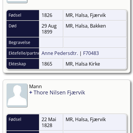
1826
MR, Halsa, Fjærvik
Fødsel
29 Aug
MR, Halsa, Bakken
Død
1899
Begravelse
Anne Pedersdtr.
|
F70483
Ektefelle/partner
1865
MR, Halsa Kirke
Ekteskap
Mann
+
Thore Nilsen Fjærvik
22 Mai
MR, Halsa, Fjærvik
Fødsel
1828