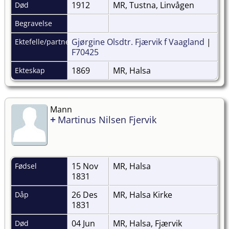
1912
MR, Tustna, Linvågen
Død
Begravelse
Gjørgine Olsdtr. Fjærvik f Vaagland
|
Ektefelle/partner
F70425
1869
MR, Halsa
Ekteskap
Mann
+
Martinus Nilsen Fjervik
15 Nov
MR, Halsa
Fødsel
1831
26 Des
MR, Halsa Kirke
Dåp
1831
04 Jun
MR, Halsa, Fjærvik
Død