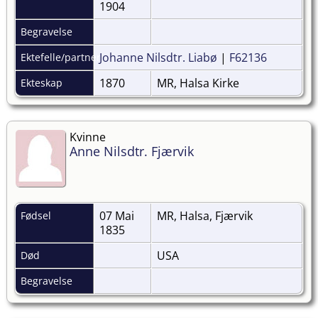
1904
Begravelse
Johanne Nilsdtr. Liabø
|
F62136
Ektefelle/partner
1870
MR, Halsa Kirke
Ekteskap
Kvinne
Anne Nilsdtr. Fjærvik
07 Mai
MR, Halsa, Fjærvik
Fødsel
1835
USA
Død
Begravelse