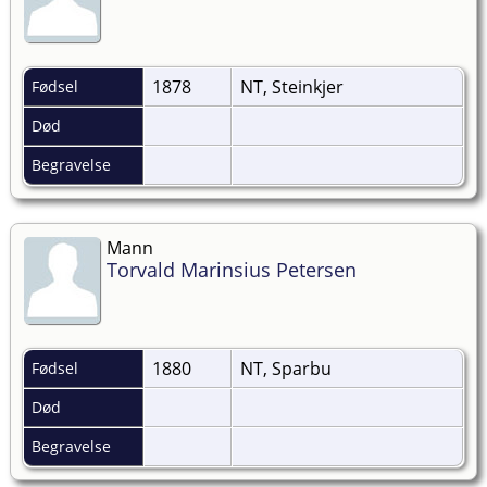
1878
NT, Steinkjer
Fødsel
Død
Begravelse
Mann
Torvald Marinsius Petersen
1880
NT, Sparbu
Fødsel
Død
Begravelse