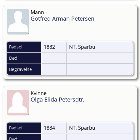
Mann
Gotfred Arman Petersen
1882
NT, Sparbu
Fødsel
Død
Begravelse
Kvinne
Olga Elida Petersdtr.
1884
NT, Sparbu
Fødsel
Død