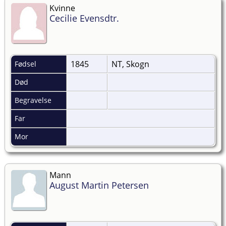
Kvinne
Cecilie Evensdtr.
1845
NT, Skogn
Fødsel
Død
Begravelse
Far
Mor
Mann
August Martin Petersen