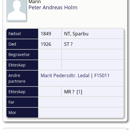
Mann
Peter Andreas Holm
1849
NT, Sparbu
Fødsel
1926
ST ?
Død
Begravelse
Ekteskap
Marit Pedersdtr. Ledal
|
F15011
Andre
partnere
MR ? [
1
]
Ekteskap
Far
Mor