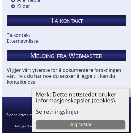
Kilder
Ta kontakt
Ta kontakt
Etternavnliste
Melding fra Webmaster
Vi gjør vårt ytterste for å dokumentere forskningen
vår. Hvis du har noe du ønsker å legge til, kan du
kontakte oss.
Merk: Dette nettstedet bruker
informasjonskapsler (cookies).
Hemneslekt
©
2026
Se retningslinjer
Sidene drives av
The Next Generation of Genealogy Sitebuilding
v. 15.0.5,
skrevet av Darrin Lythgoe © 2001-2026.
Jeg forstår
Redigert av
Agnar Merkesnes
. |
Retningslinjer for personvern
.