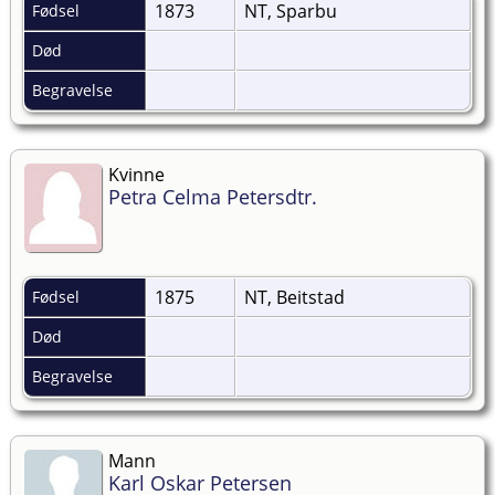
1873
NT, Sparbu
Fødsel
Død
Begravelse
Kvinne
Petra Celma Petersdtr.
1875
NT, Beitstad
Fødsel
Død
Begravelse
Mann
Karl Oskar Petersen