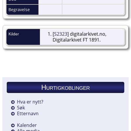
Begravelse
[
S2323
] digitalarkivet.no,
Kilder
Digitalarkivet FT 1891.
Hurtigkoblinger
Hva er nytt?
Søk
Etternavn
Kalender
Alle media