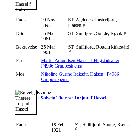
Fødsel
19 Nov
ST, Agdenes, Imsterfjord,
1898
Halsen
Død
15 Mar
ST, Snillfjord, Sunde, Røvik
1961
Begravelse
25 Mar
ST, Snillfjord, Rottem kirkegård
1961
Far
Martin Amundsen Halsen f Hegstadsæter
|
F4986 Gruppeskjema
Mor
Nikoline Gurine Isaksdtr. Halsen
|
F4986
Gruppeskjema
Kvinne
+
Solveig Therese Torjuul f Hassel
Fødsel
18 Feb
ST, Snillfjord, Sunde, Røvik
1921