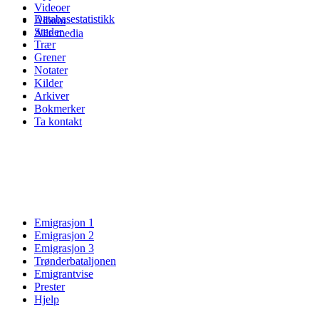
Videoer
Databasestatistikk
Album
Steder
Alle media
Trær
Grener
Notater
Kilder
Arkiver
Bokmerker
Ta kontakt
Emigrasjon 1
Emigrasjon 2
Emigrasjon 3
Trønderbataljonen
Emigrantvise
Prester
Hjelp