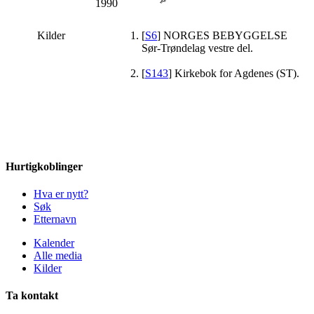
1990
Kilder
[
S6
] NORGES BEBYGGELSE
Sør-Trøndelag vestre del.
[
S143
] Kirkebok for Agdenes (ST).
Hurtigkoblinger
Hva er nytt?
Søk
Etternavn
Kalender
Alle media
Kilder
Ta kontakt