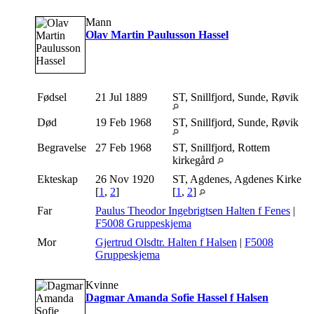
Mann
Olav Martin Paulusson Hassel
Fødsel
21 Jul 1889
ST, Snillfjord, Sunde, Røvik
Død
19 Feb 1968
ST, Snillfjord, Sunde, Røvik
Begravelse
27 Feb 1968
ST, Snillfjord, Rottem
kirkegård
Ekteskap
26 Nov 1920
ST, Agdenes, Agdenes Kirke
[
1
,
2
]
[
1
,
2
]
Far
Paulus Theodor Ingebrigtsen Halten f Fenes
|
F5008 Gruppeskjema
Mor
Gjertrud Olsdtr. Halten f Halsen
|
F5008
Gruppeskjema
Kvinne
Dagmar Amanda Sofie Hassel f Halsen