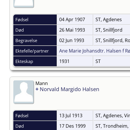
04 Apr 1907
ST, Agdenes
Fødsel
26 Mai 1993
ST, Snillfjord
Død
02 Jun 1993
ST, Snillfjord, 
Begravelse
Ane Marie Johansdtr. Halsen f Rø
Ektefelle/partner
1931
ST
Ekteskap
Mann
+
Norvald Margido Halsen
13 Jul 1913
ST, Agdenes, V
Fødsel
17 Des 1999
ST, Trondheim
Død