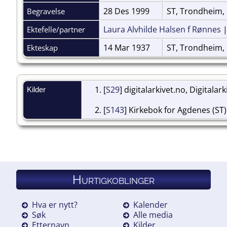
28 Des 1999
ST, Trondheim,
Begravelse
Laura Alvhilde Halsen f Rønnes
Ektefelle/partner
14 Mar 1937
ST, Trondheim,
Ekteskap
[
S29
] digitalarkivet.no, Digitalar
Kilder
[
S143
] Kirkebok for Agdenes (ST)
Hurtigkoblinger
Hva er nytt?
Kalender
Søk
Alle media
Etternavn
Kilder