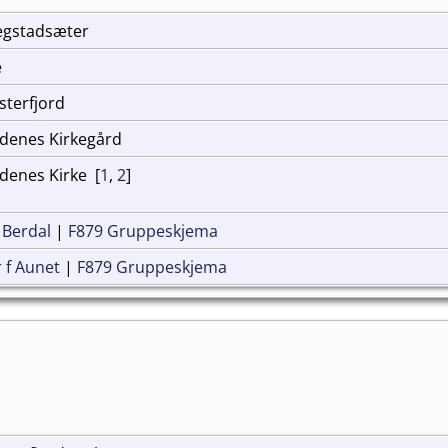
 Hegstadsæter
e
sterfjord
gdenes Kirkegård
denes Kirke [
1
,
2
]
 Berdal
|
F879 Gruppeskjema
 f Aunet
|
F879 Gruppeskjema