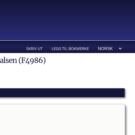
SKRIV UT
LEGG TIL BOKMERKE
Halsen (F4986)