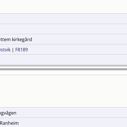
Rottem kirkegård
stvik
|
F8189
ingvågen
, Ranheim