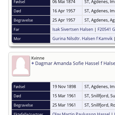
06 Mai 1874
ST, Agdenes, Im
Fødsel
16 Apr 1957
ST, Agdenes, Im
Død
25 Apr 1957
ST, Agdenes, A
Begravelse
Isak Sivertsen Halsen
|
F20541 
Far
Gurina Nilsdtr. Halsen f Kamvik
Mor
Kvinne
+
Dagmar Amanda Sofie Hassel f Hals
19 Nov 1898
ST, Agdenes, Im
Fødsel
15 Mar 1961
ST, Snillfjord, 
Død
25 Mar 1961
ST, Snillfjord, 
Begravelse
Olav Martin Paulusson Hassel
|
Ektefelle/partner