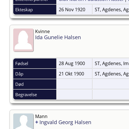
26 Nov 1920
ST, Agdenes, A
Ekteskap
Kvinne
Ida Gunelie Halsen
28 Aug 1900
ST, Agdenes, Im
Fødsel
21 Okt 1900
ST, Agdenes, A
Dåp
Død
Begravelse
Mann
+
Ingvald Georg Halsen