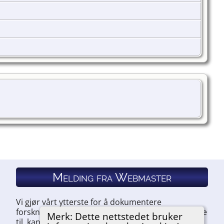
Melding fra Webmaster
Vi gjør vårt ytterste for å dokumentere
forskningen vår. Hvis du har noe du ønsker å legge
Merk: Dette nettstedet bruker
til, kan du kontakte oss.