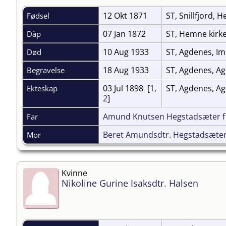
12 Okt 1871
ST, Snillfjord,
Fødsel
07 Jan 1872
ST, Hemne kirk
Dåp
10 Aug 1933
ST, Agdenes, Im
Død
18 Aug 1933
ST, Agdenes, A
Begravelse
03 Jul 1898 [
1
,
ST, Agdenes, Ag
Ekteskap
2
]
Amund Knutsen Hegstadsæter f
Far
Beret Amundsdtr. Hegstadsæter
Mor
Kvinne
Nikoline Gurine Isaksdtr. Halsen