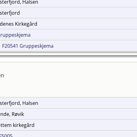
sterfjord, Halsen
sterfjord
gdenes Kirkegård
Gruppeskjema
|
F20541 Gruppeskjema
en
sterfjord, Halsen
Sunde, Røvik
Rottem kirkegård
F5005