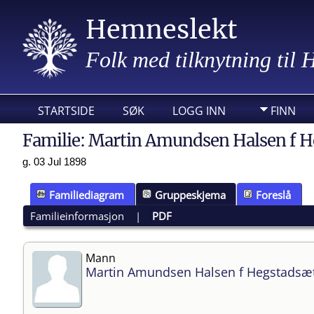
Hemneslekt
Folk med tilknytning til
STARTSIDE
SØK
LOGG INN
FINN
Familie: Martin Amundsen Halsen f He
g. 03 Jul 1898
Familiediagram
Gruppeskjema
Foreslå
Familieinformasjon
|
PDF
Mann
Martin Amundsen Halsen f Hegstadsæ