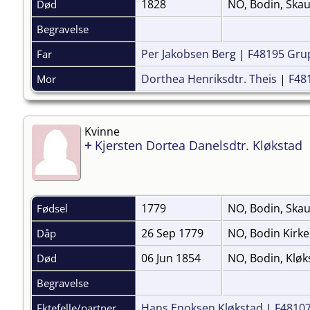
1828
NO, Bodin, Ska
Død
Begravelse
Per Jakobsen Berg
|
F48195 Gru
Far
Dorthea Henriksdtr. Theis
|
F48
Mor
Kvinne
+
Kjersten Dortea Danelsdtr. Kløkstad
1779
NO, Bodin, Ska
Fødsel
26 Sep 1779
NO, Bodin Kirk
Dåp
06 Jun 1854
NO, Bodin, Klø
Død
Begravelse
Hans Enoksen Kløkstad
|
F4810
Ektefelle/partner