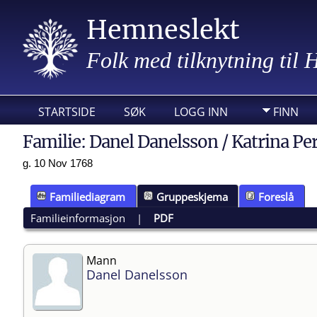
Hemneslekt
Folk med tilknytning til
STARTSIDE
SØK
LOGG INN
FINN
Familie: Danel Danelsson / Katrina Per
g. 10 Nov 1768
Familiediagram
Gruppeskjema
Foreslå
Familieinformasjon
|
PDF
Mann
Danel Danelsson