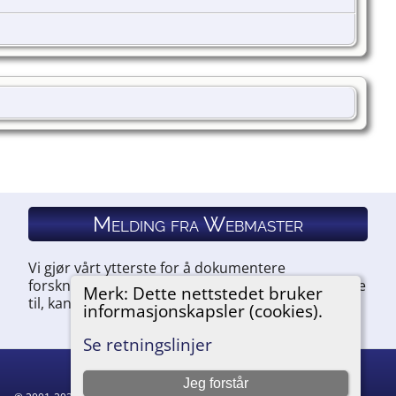
Melding fra Webmaster
Vi gjør vårt ytterste for å dokumentere
forskningen vår. Hvis du har noe du ønsker å legge
Merk: Dette nettstedet bruker
til, kan du kontakte oss.
informasjonskapsler (cookies).
Se retningslinjer
Jeg forstår