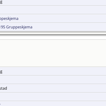
ug
ppeskjema
195 Gruppeskjema
ug
e
kstad
7