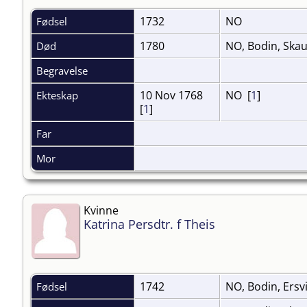
1732
NO
Fødsel
1780
NO, Bodin, Ska
Død
Begravelse
10 Nov 1768
NO [
1
]
Ekteskap
[
1
]
Far
Mor
Kvinne
Katrina Persdtr. f Theis
1742
NO, Bodin, Ersv
Fødsel