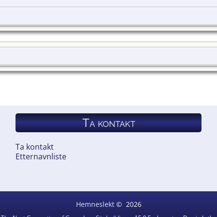
e
Ta kontakt
Ta kontakt
Etternavnliste
Hemneslekt
©
2026