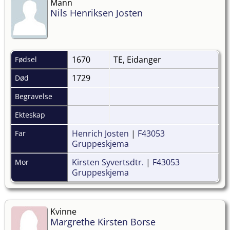
Mann
Nils Henriksen Josten
1670
TE, Eidanger
Fødsel
1729
Død
Begravelse
Ekteskap
Henrich Josten
|
F43053
Far
Gruppeskjema
Kirsten Syvertsdtr.
|
F43053
Mor
Gruppeskjema
Kvinne
Margrethe Kirsten Borse