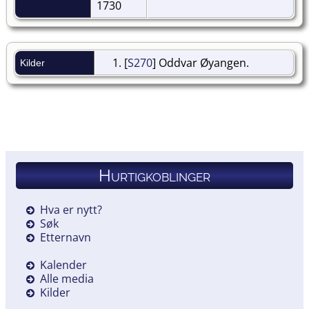
1730
[
S270
] Oddvar Øyangen.
Kilder
Hurtigkoblinger
Hva er nytt?
Søk
Etternavn
Kalender
Alle media
Kilder