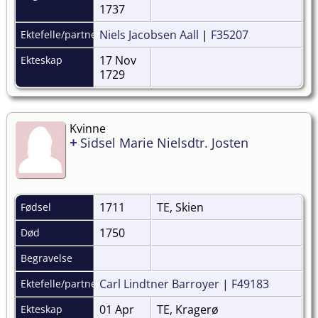
1737
Niels Jacobsen Aall
|
F35207
Ektefelle/partner
17 Nov
Ekteskap
1729
Kvinne
+
Sidsel Marie Nielsdtr. Josten
1711
TE, Skien
Fødsel
1750
Død
Begravelse
Carl Lindtner Barroyer
|
F49183
Ektefelle/partner
01 Apr
TE, Kragerø
Ekteskap