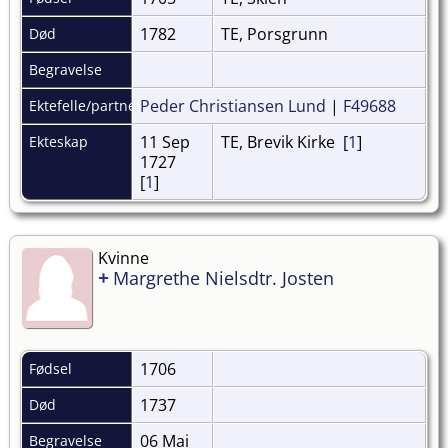
1782
TE, Porsgrunn
Død
Begravelse
Peder Christiansen Lund
|
F49688
Ektefelle/partner
11 Sep
TE, Brevik Kirke [
1
]
Ekteskap
1727
[
1
]
Kvinne
+
Margrethe Nielsdtr. Josten
1706
Fødsel
1737
Død
06 Mai
Begravelse