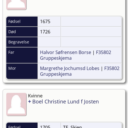
1675
Fødsel
1726
Død
Begravelse
Halvor Søfrensen Borse
|
F35802
Far
Gruppeskjema
Margrethe Jochumsd Lobes
|
F35802
Mor
Gruppeskjema
Kvinne
+
Boel Christine Lund f Josten
1705
TE, Skien
Fødsel