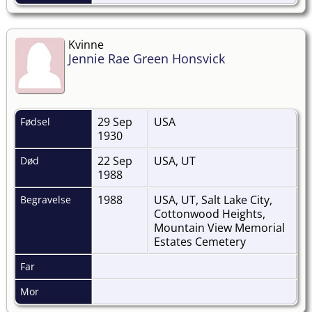
Kvinne
Jennie Rae Green Honsvick
29 Sep
USA
Fødsel
1930
22 Sep
USA, UT
Død
1988
1988
USA, UT, Salt Lake City,
Begravelse
Cottonwood Heights,
Mountain View Memorial
Estates Cemetery
Far
Mor