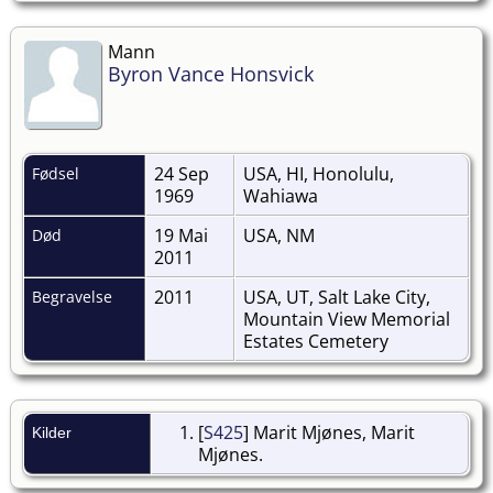
Mann
Byron Vance Honsvick
24 Sep
USA, HI, Honolulu,
Fødsel
1969
Wahiawa
19 Mai
USA, NM
Død
2011
2011
USA, UT, Salt Lake City,
Begravelse
Mountain View Memorial
Estates Cemetery
[
S425
] Marit Mjønes, Marit
Kilder
Mjønes.