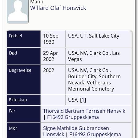
Mann
Willard Olaf Honsvick
10 Sep
USA, UT, Salt Lake City
Fødsel
1930
29 Apr
USA, NV, Clark Co., Las
Død
2002
Vegas
2002
USA, NV, Clark Co.,
Begravelse
Boulder City, Southern
Nevada Vetherans
Memorial Cemetery
USA [
1
]
Ekteskap
Thorvald Bertram Tørrisen Hønsvik
Far
|
F16492 Gruppeskjema
Signe Mathilde Gulbrandsen
Mor
Honsvick
|
F16492 Gruppeskjema