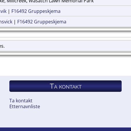
ake, Millcreek, Wasatch Lawn Memorial Park
vik
|
F16492 Gruppeskjema
nsvick
|
F16492 Gruppeskjema
es.
Ta kontakt
Ta kontakt
Etternavnliste