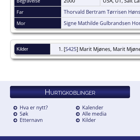
2000
USA, UT, Salt L
Begravelse
Thorvald Bertram Tørrisen Høns
Far
Signe Mathilde Gulbrandsen Ho
Mor
[
S425
] Marit Mjønes, Marit Mjøn
Kilder
Hurtigkoblinger
Hva er nytt?
Kalender
Søk
Alle media
Etternavn
Kilder