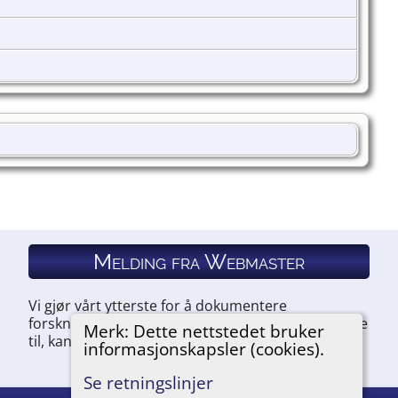
Melding fra Webmaster
Vi gjør vårt ytterste for å dokumentere
forskningen vår. Hvis du har noe du ønsker å legge
Merk: Dette nettstedet bruker
til, kan du kontakte oss.
informasjonskapsler (cookies).
Se retningslinjer