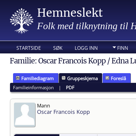
Hemneslekt
Folk med tilknytning til
STARTSIDE
SØK
LOGG INN
FINN
Familie: Oscar Francois Kopp / Edna L
Familiediagram
Gruppeskjema
Foreslå
Familieinformasjon
|
PDF
Mann
Oscar Francois Kopp