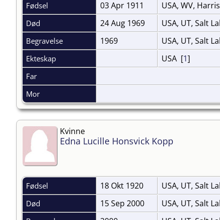
03 Apr 1911
USA, WV, Harris
Fødsel
24 Aug 1969
USA, UT, Salt La
Død
1969
USA, UT, Salt L
Begravelse
USA [
1
]
Ekteskap
Far
Mor
Kvinne
Edna Lucille Honsvick Kopp
18 Okt 1920
USA, UT, Salt La
Fødsel
15 Sep 2000
USA, UT, Salt La
Død