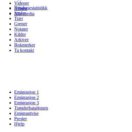
Videoer
Databasestatistikk
Album
Steder
Alle media
Trær
Grener
Notater
Kilder
Arkiver
Bokmerker
Ta kontakt
Emigrasjon 1
Emigrasjon 2
Emigrasjon 3
Trønderbataljonen
Emigrantvise
Prester
Hjelp