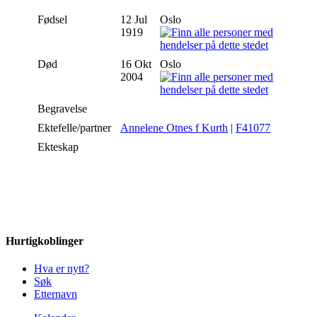
Fødsel
12 Jul
Oslo
1919
Død
16 Okt
Oslo
2004
Begravelse
Ektefelle/partner
Annelene Otnes f Kurth
|
F41077
Ekteskap
Hurtigkoblinger
Hva er nytt?
Søk
Etternavn