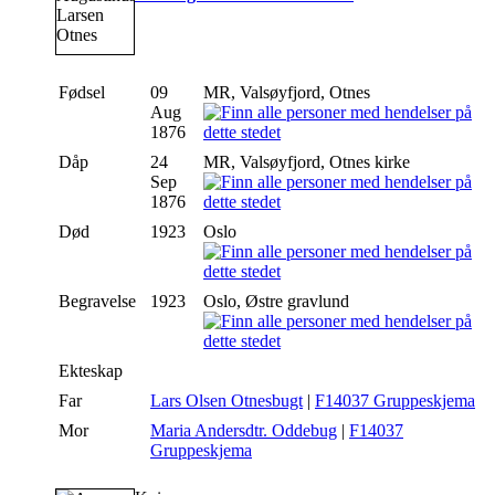
Fødsel
09
MR, Valsøyfjord, Otnes
Aug
1876
Dåp
24
MR, Valsøyfjord, Otnes kirke
Sep
1876
Død
1923
Oslo
Begravelse
1923
Oslo, Østre gravlund
Ekteskap
Far
Lars Olsen Otnesbugt
|
F14037 Gruppeskjema
Mor
Maria Andersdtr. Oddebug
|
F14037
Gruppeskjema