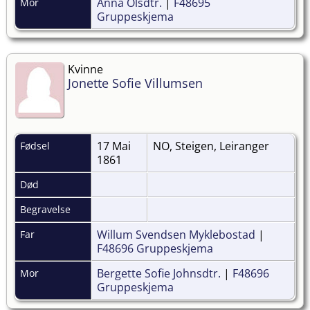
Anna Olsdtr.
|
F48695
Mor
Gruppeskjema
Kvinne
Jonette Sofie Villumsen
17 Mai
NO, Steigen, Leiranger
Fødsel
1861
Død
Begravelse
Willum Svendsen Myklebostad
|
Far
F48696 Gruppeskjema
Bergette Sofie Johnsdtr.
|
F48696
Mor
Gruppeskjema