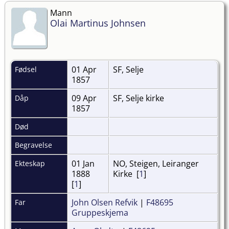
Mann
Olai Martinus Johnsen
01 Apr
SF, Selje
Fødsel
1857
09 Apr
SF, Selje kirke
Dåp
1857
Død
Begravelse
01 Jan
NO, Steigen, Leiranger
Ekteskap
1888
Kirke [
1
]
[
1
]
John Olsen Refvik
|
F48695
Far
Gruppeskjema