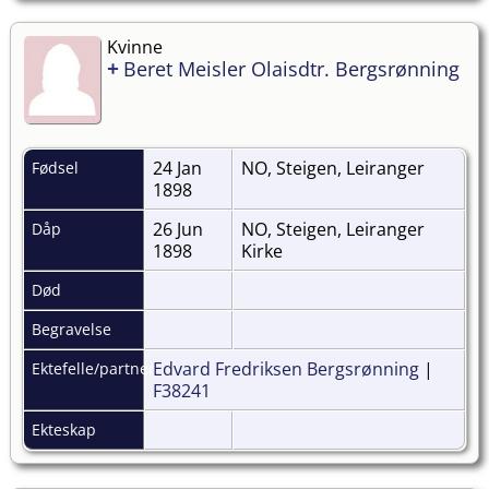
Kvinne
+
Beret Meisler Olaisdtr. Bergsrønning
24 Jan
NO, Steigen, Leiranger
Fødsel
1898
26 Jun
NO, Steigen, Leiranger
Dåp
1898
Kirke
Død
Begravelse
Edvard Fredriksen Bergsrønning
|
Ektefelle/partner
F38241
Ekteskap