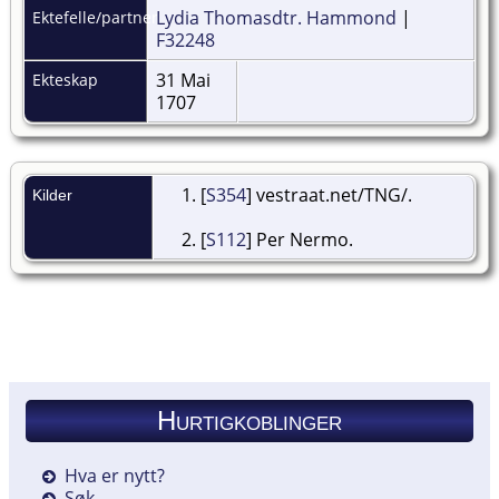
Lydia Thomasdtr. Hammond
|
Ektefelle/partner
F32248
31 Mai
Ekteskap
1707
[
S354
] vestraat.net/TNG/.
Kilder
[
S112
] Per Nermo.
Hurtigkoblinger
Hva er nytt?
Søk