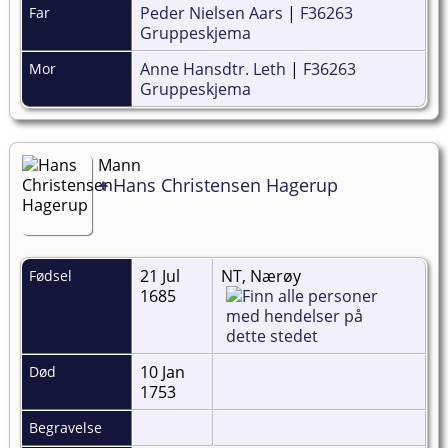
Peder Nielsen Aars
|
F36263
Far
Gruppeskjema
Anne Hansdtr. Leth
|
F36263
Mor
Gruppeskjema
Mann
+
Hans Christensen Hagerup
21 Jul
NT, Nærøy
Fødsel
1685
10 Jan
Død
1753
Begravelse