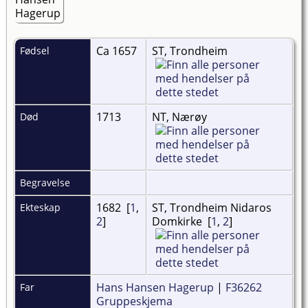
Ca 1657
ST, Trondheim
Fødsel
1713
NT, Nærøy
Død
Begravelse
1682 [
1
,
ST, Trondheim Nidaros
Ekteskap
2
]
Domkirke [
1
,
2
]
Hans Hansen Hagerup
|
F36262
Far
Gruppeskjema