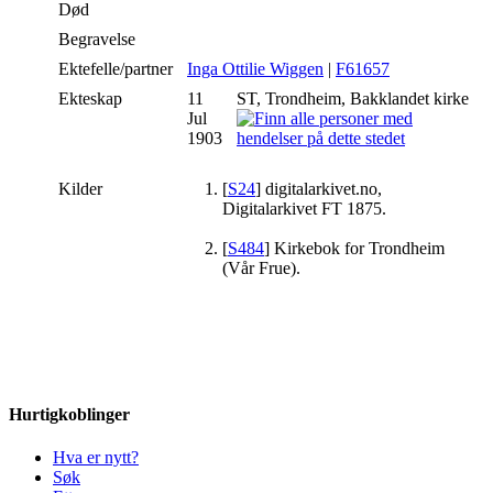
Død
Begravelse
Ektefelle/partner
Inga Ottilie Wiggen
|
F61657
Ekteskap
11
ST, Trondheim, Bakklandet kirke
Jul
1903
Kilder
[
S24
] digitalarkivet.no,
Digitalarkivet FT 1875.
[
S484
] Kirkebok for Trondheim
(Vår Frue).
Hurtigkoblinger
Hva er nytt?
Søk