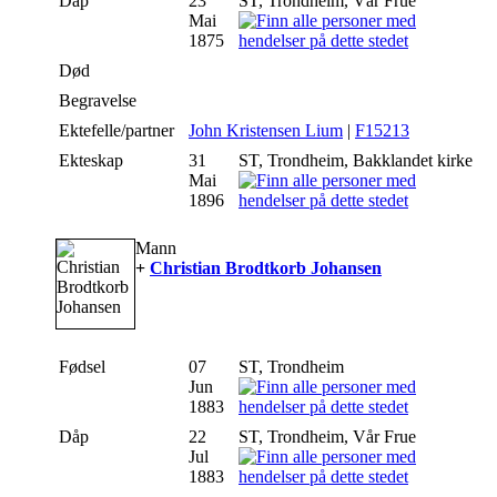
Dåp
23
ST, Trondheim, Vår Frue
Mai
1875
Død
Begravelse
Ektefelle/partner
John Kristensen Lium
|
F15213
Ekteskap
31
ST, Trondheim, Bakklandet kirke
Mai
1896
Mann
+
Christian Brodtkorb Johansen
Fødsel
07
ST, Trondheim
Jun
1883
Dåp
22
ST, Trondheim, Vår Frue
Jul
1883