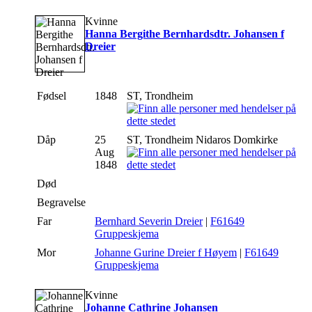
Kvinne
Hanna Bergithe Bernhardsdtr. Johansen f
Dreier
Fødsel
1848
ST, Trondheim
Dåp
25
ST, Trondheim Nidaros Domkirke
Aug
1848
Død
Begravelse
Far
Bernhard Severin Dreier
|
F61649
Gruppeskjema
Mor
Johanne Gurine Dreier f Høyem
|
F61649
Gruppeskjema
Kvinne
Johanne Cathrine Johansen