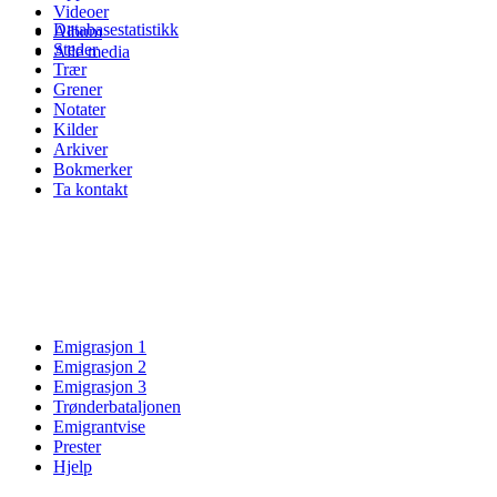
Videoer
Databasestatistikk
Album
Steder
Alle media
Trær
Grener
Notater
Kilder
Arkiver
Bokmerker
Ta kontakt
Emigrasjon 1
Emigrasjon 2
Emigrasjon 3
Trønderbataljonen
Emigrantvise
Prester
Hjelp