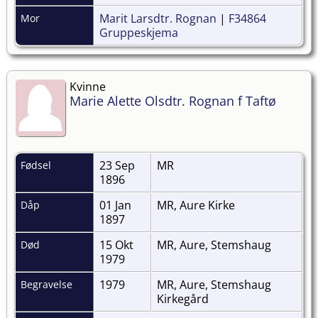
Marit Larsdtr. Rognan
|
F34864
Mor
Gruppeskjema
Kvinne
Marie Alette Olsdtr. Rognan f Taftø
23 Sep
MR
Fødsel
1896
01 Jan
MR, Aure Kirke
Dåp
1897
15 Okt
MR, Aure, Stemshaug
Død
1979
1979
MR, Aure, Stemshaug
Begravelse
Kirkegård