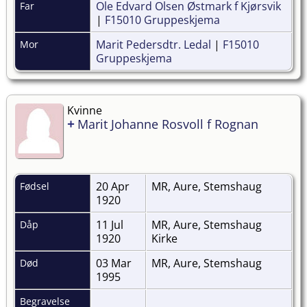
Ole Edvard Olsen Østmark f Kjørsvik
Far
|
F15010 Gruppeskjema
Marit Pedersdtr. Ledal
|
F15010
Mor
Gruppeskjema
Kvinne
+
Marit Johanne Rosvoll f Rognan
20 Apr
MR, Aure, Stemshaug
Fødsel
1920
11 Jul
MR, Aure, Stemshaug
Dåp
1920
Kirke
03 Mar
MR, Aure, Stemshaug
Død
1995
Begravelse