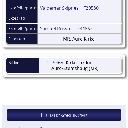
Valdemar Skipnes
|
F29580
Ektefelle/partner
Ekteskap
Samuel Rosvoll
|
F34862
Ektefelle/partner
MR, Aure Kirke
Ekteskap
[
S465
] Kirkebok for
Kilder
Aure/Stemshaug (MR).
Hurtigkoblinger