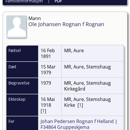
Familieinformasjon
|
PDF
Mann
Ole Johansen Rognan f Rognan
16 Feb
MR, Aure
Fødsel
1891
15 Mar
MR, Aure, Stemshaug
Død
1979
1979
MR, Aure, Stemshaug
Begravelse
Kirkegård
16 Mai
MR, Aure, Stemshaug
Ekteskap
1918
Kirke [
1
]
[
1
]
Johan Pedersen Rognan f Helland
|
Far
F34864 Gruppeskjema