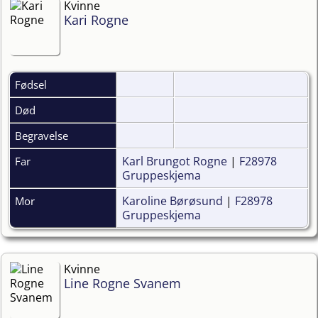
Kvinne
Kari Rogne
Fødsel
Død
Begravelse
Karl Brungot Rogne
|
F28978
Far
Gruppeskjema
Karoline Børøsund
|
F28978
Mor
Gruppeskjema
Kvinne
Line Rogne Svanem