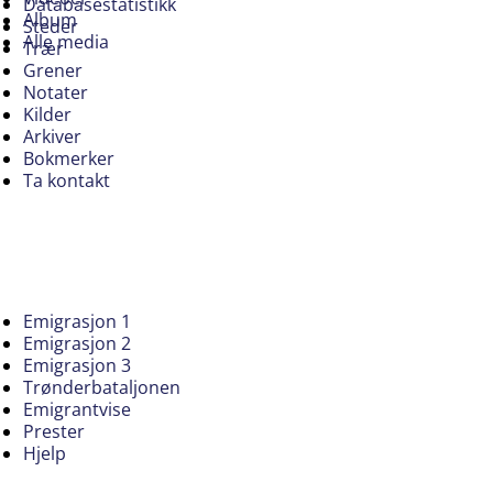
Databasestatistikk
Album
Steder
Alle media
Trær
Grener
Notater
Kilder
Arkiver
Bokmerker
Ta kontakt
Emigrasjon 1
Emigrasjon 2
Emigrasjon 3
Trønderbataljonen
Emigrantvise
Prester
Hjelp