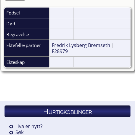
Fødsel
Død
Begravelse
Fredrik Lysberg Bremseth
|
Ektefelle/partner
F28979
Ekteskap
Hurtigkoblinger
Hva er nytt?
Søk