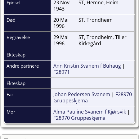
23 Nov
ST, Hemne, Heim
Fødsel
1943
20 Mai
ST, Trondheim
Død
1996
29 Mai
ST, Trondheim, Tiller
Begravelse
1996
Kirkegård
Ekteskap
Ann Kristin Svanem f Buhaug
|
Andre partnere
F28971
Ekteskap
Johan Pedersen Svanem
|
F28970
Far
Gruppeskjema
Alma Pauline Svanem f Kjørsvik
|
Mor
F28970 Gruppeskjema