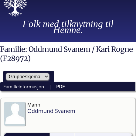
Folk med tilknytning til
Hemne.
Familie: Oddmund Svanem / Kari Rogne
(F28972)
Familieinformasjon
|
PDF
Mann
Oddmund Svanem