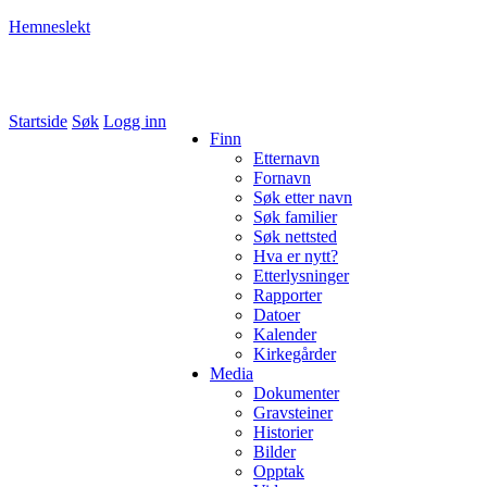
Hemneslekt
Folk med tilknytning til Hemne.
Startside
Søk
Logg inn
Finn
Etternavn
Fornavn
Søk etter navn
Søk familier
Søk nettsted
Hva er nytt?
Etterlysninger
Rapporter
Datoer
Kalender
Kirkegårder
Media
Dokumenter
Gravsteiner
Historier
Bilder
Opptak