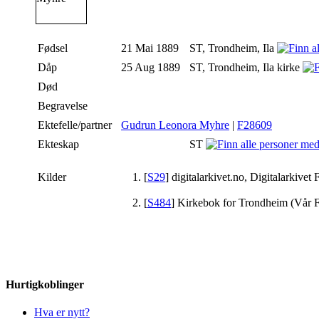
Fødsel
21 Mai 1889
ST, Trondheim, Ila
Dåp
25 Aug 1889
ST, Trondheim, Ila kirke
Død
Begravelse
Ektefelle/partner
Gudrun Leonora Myhre
|
F28609
Ekteskap
ST
Kilder
[
S29
] digitalarkivet.no, Digitalarkivet
[
S484
] Kirkebok for Trondheim (Vår F
Hurtigkoblinger
Hva er nytt?