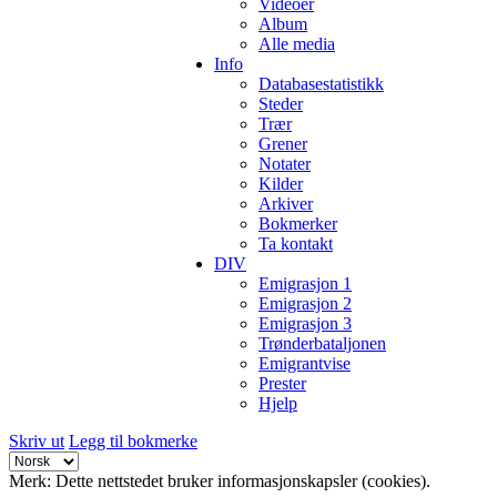
Videoer
Album
Alle media
Info
Databasestatistikk
Steder
Trær
Grener
Notater
Kilder
Arkiver
Bokmerker
Ta kontakt
DIV
Emigrasjon 1
Emigrasjon 2
Emigrasjon 3
Trønderbataljonen
Emigrantvise
Prester
Hjelp
Skriv ut
Legg til bokmerke
Merk: Dette nettstedet bruker informasjonskapsler (cookies).