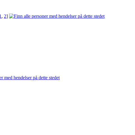
1
,
2
]