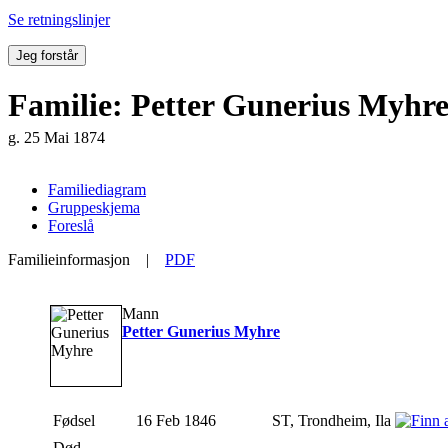
Se retningslinjer
Jeg forstår
Familie: Petter Gunerius Myhre
g. 25 Mai 1874
Familiediagram
Gruppeskjema
Foreslå
Familieinformasjon
|
PDF
Mann
Petter Gunerius Myhre
Fødsel
16 Feb 1846
ST, Trondheim, Ila
Død