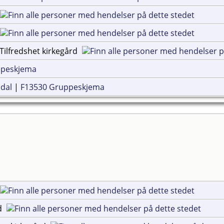
Tilfredshet kirkegård
ppeskjema
udal
|
F13530 Gruppeskjema
nd