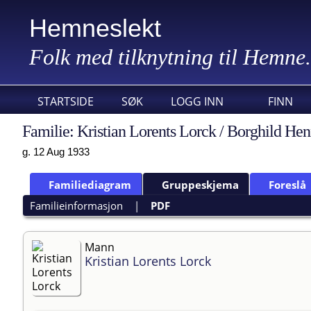
Hemneslekt
Folk med tilknytning til Hemne.
STARTSIDE
SØK
LOGG INN
FINN
Familie: Kristian Lorents Lorck / Borghild He
g. 12 Aug 1933
Familiediagram
Gruppeskjema
Foreslå
Familieinformasjon
|
PDF
Mann
Kristian Lorents Lorck