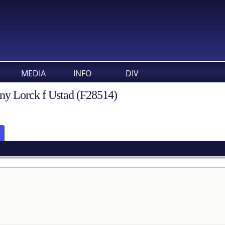
MEDIA
INFO
DIV
nny Lorck f Ustad (F28514)