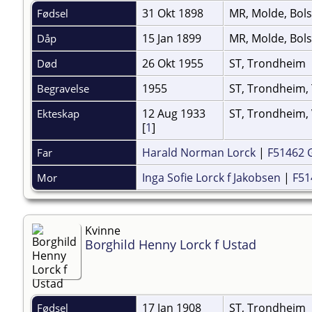
31 Okt 1898
MR, Molde, Bol
Fødsel
15 Jan 1899
MR, Molde, Bol
Dåp
26 Okt 1955
ST, Trondheim
Død
1955
ST, Trondheim, 
Begravelse
12 Aug 1933
ST, Trondheim, 
Ekteskap
[
1
]
Harald Norman Lorck
|
F51462 
Far
Inga Sofie Lorck f Jakobsen
|
F51
Mor
Kvinne
Borghild Henny Lorck f Ustad
17 Jan 1908
ST, Trondheim
Fødsel