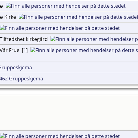
sø
sø Kirke
Tilfredshet kirkegård
Vår Frue [
1
]
Gruppeskjema
462 Gruppeskjema