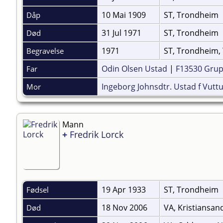
10 Mai 1909
ST, Trondheim
Dåp
31 Jul 1971
ST, Trondheim
Død
1971
ST, Trondheim, 
Begravelse
Odin Olsen Ustad
|
F13530 Gru
Far
Ingeborg Johnsdtr. Ustad f Vutt
Mor
Mann
+
Fredrik Lorck
19 Apr 1933
ST, Trondheim
Fødsel
18 Nov 2006
VA, Kristiansa
Død