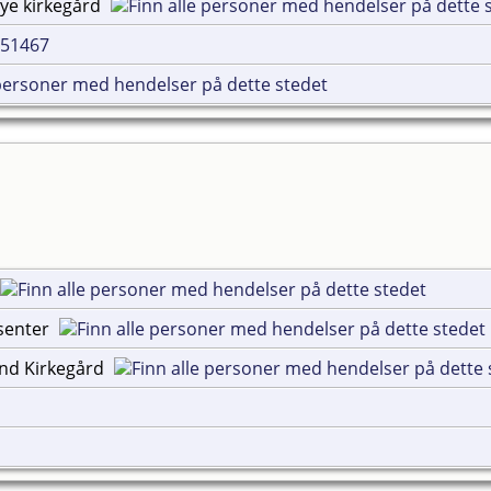
ye kirkegård
F51467
esenter
und Kirkegård