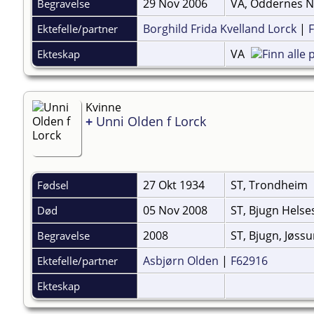
29 Nov 2006
VA, Oddernes N
Begravelse
Borghild Frida Kvelland Lorck
|
Ektefelle/partner
VA
Ekteskap
Kvinne
+
Unni Olden f Lorck
27 Okt 1934
ST, Trondheim
Fødsel
05 Nov 2008
ST, Bjugn Hels
Død
2008
ST, Bjugn, Jøss
Begravelse
Asbjørn Olden
|
F62916
Ektefelle/partner
Ekteskap