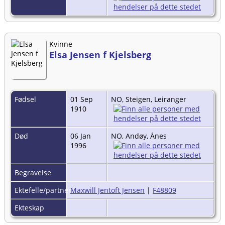
Kvinne
Elsa Jensen f Kjelsberg
Fødsel
01 Sep
NO, Steigen, Leiranger
1910
Død
06 Jan
NO, Andøy, Ånes
1996
Begravelse
Ektefelle/partner
Maxwill Jentoft Jensen
|
F48809
Ekteskap