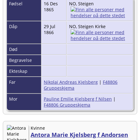
Fødsel
16 Des
NO, Steigen
1865
Dåp
29 Jul
NO, Steigen Kirke
1866
Død
Begravelse
Ekteskap
Far
Nikolai Andreas Kjelsberg
|
F48806
Gruppeskjema
Mor
Pauline Emilie Kjelsberg f Nilsen
|
F48806 Gruppeskjema
Kvinne
Antora Marie Kjelsberg f Andorsen