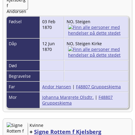
Fødsel
03 Feb
NO, Steigen
1870
Dåp
12 Jun
NO, Steigen Kirke
1870
Død
Begravelse
Far
Andor Hansen
|
F48807 Gruppeskjema
Mor
Johanna Margrete Olsdtr.
|
F48807
Gruppeskjema
Kvinne
+
Signe Rottem f Kjelsberg