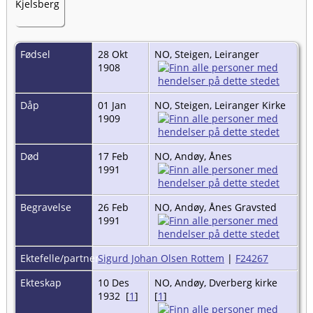
Fødsel
28 Okt
NO, Steigen, Leiranger
1908
Dåp
01 Jan
NO, Steigen, Leiranger Kirke
1909
Død
17 Feb
NO, Andøy, Ånes
1991
Begravelse
26 Feb
NO, Andøy, Ånes Gravsted
1991
Ektefelle/partner
Sigurd Johan Olsen Rottem
|
F24267
Ekteskap
10 Des
NO, Andøy, Dverberg kirke
1932 [
1
]
[
1
]