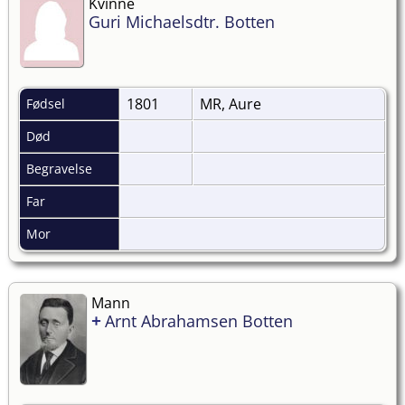
Kvinne
Guri Michaelsdtr. Botten
1801
MR, Aure
Fødsel
Død
Begravelse
Far
Mor
Mann
+
Arnt Abrahamsen Botten