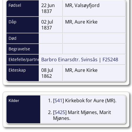
22 Jun
MR, Valsøyfjord
Fødsel
1837
02 Jul
MR, Aure Kirke
Dåp
1837
Død
Begravelse
Barbro Einarsdtr. Svinsås
|
F25248
Ektefelle/partner
08 Jul
MR, Aure Kirke
Ekteskap
1862
[
S41
] Kirkebok for Aure (MR).
Kilder
[
S425
] Marit Mjønes, Marit
Mjønes.