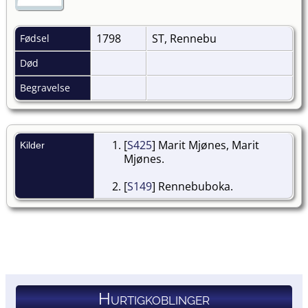
1798
ST, Rennebu
Fødsel
Død
Begravelse
[
S425
] Marit Mjønes, Marit
Kilder
Mjønes.
[
S149
] Rennebuboka.
Hurtigkoblinger