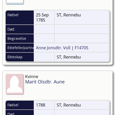
25 Sep
ST, Rennebu
Fødsel
1785
Død
Begravelse
Anne Jonsdtr. Voll
|
F14705
Ektefelle/partner
ST, Rennebu
Ekteskap
Kvinne
Marit Olsdtr. Aune
1788
ST, Rennebu
Fødsel
Død