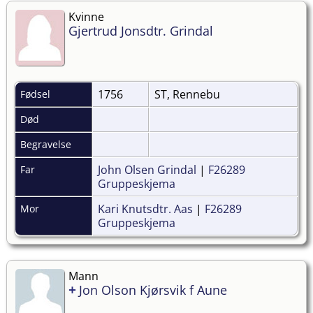
Kvinne
Gjertrud Jonsdtr. Grindal
1756
ST, Rennebu
Fødsel
Død
Begravelse
John Olsen Grindal
|
F26289
Far
Gruppeskjema
Kari Knutsdtr. Aas
|
F26289
Mor
Gruppeskjema
Mann
+
Jon Olson Kjørsvik f Aune