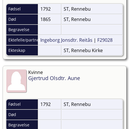
1792
ST, Rennebu
Fødsel
1865
ST, Rennebu
Død
Begravelse
Ingeborg Jonsdtr. Reitås
|
F29028
Ektefelle/partner
ST, Rennebu Kirke
Ekteskap
Kvinne
Gjertrud Olsdtr. Aune
1792
ST, Rennebu
Fødsel
Død
Begravelse