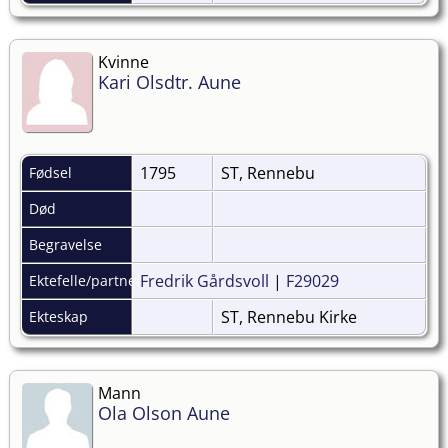
Kvinne
Kari Olsdtr. Aune
1795
ST, Rennebu
Fødsel
Død
Begravelse
Fredrik Gårdsvoll
|
F29029
Ektefelle/partner
ST, Rennebu Kirke
Ekteskap
Mann
Ola Olson Aune