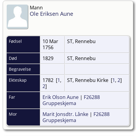
Mann
Ole Eriksen Aune
10 Mar
ST, Rennebu
Fødsel
1756
1829
ST, Rennebu
Død
Begravelse
1782 [
1
,
ST, Rennebu Kirke [
1
,
2
]
Ekteskap
2
]
Erik Olson Aune
|
F26288
Far
Gruppeskjema
Marit Jonsdtr. Lånke
|
F26288
Mor
Gruppeskjema