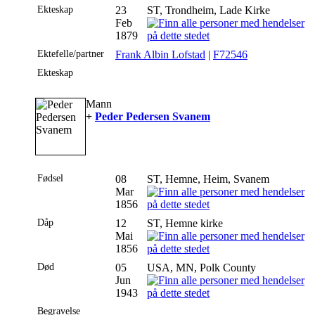
Ekteskap
23
ST, Trondheim, Lade Kirke
Feb
1879
Ektefelle/partner
Frank Albin Lofstad
|
F72546
Ekteskap
Mann
+
Peder Pedersen Svanem
Fødsel
08
ST, Hemne, Heim, Svanem
Mar
1856
Dåp
12
ST, Hemne kirke
Mai
1856
Død
05
USA, MN, Polk County
Jun
1943
Begravelse