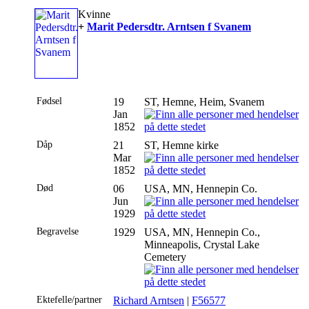
Kvinne
+
Marit Pedersdtr. Arntsen f Svanem
Fødsel
19
ST, Hemne, Heim, Svanem
Jan
1852
Dåp
21
ST, Hemne kirke
Mar
1852
Død
06
USA, MN, Hennepin Co.
Jun
1929
Begravelse
1929
USA, MN, Hennepin Co.,
Minneapolis, Crystal Lake
Cemetery
Ektefelle/partner
Richard Arntsen
|
F56577