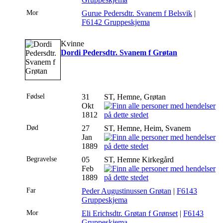
Mor
Gurue Pedersdtr. Svanem f Belsvik
|
F6142 Gruppeskjema
Kvinne
Dordi Pedersdtr. Svanem f Grøtan
Fødsel
31
ST, Hemne, Grøtan
Okt
1812
Død
27
ST, Hemne, Heim, Svanem
Jan
1889
Begravelse
05
ST, Hemne Kirkegård
Feb
1889
Far
Peder Augustinussen Grøtan
|
F6143
Gruppeskjema
Mor
Eli Erichsdtr. Grøtan f Grønset
|
F6143
Gruppeskjema