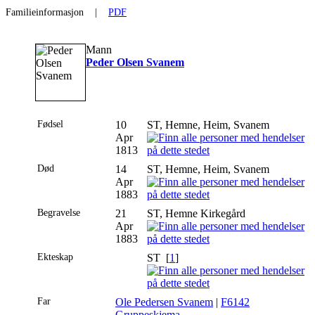
Familieinformasjon
|
PDF
Mann
Peder Olsen Svanem
Fødsel
10
ST, Hemne, Heim, Svanem
Apr
1813
Død
14
ST, Hemne, Heim, Svanem
Apr
1883
Begravelse
21
ST, Hemne Kirkegård
Apr
1883
Ekteskap
ST [
1
]
Far
Ole Pedersen Svanem
|
F6142
Gruppeskjema