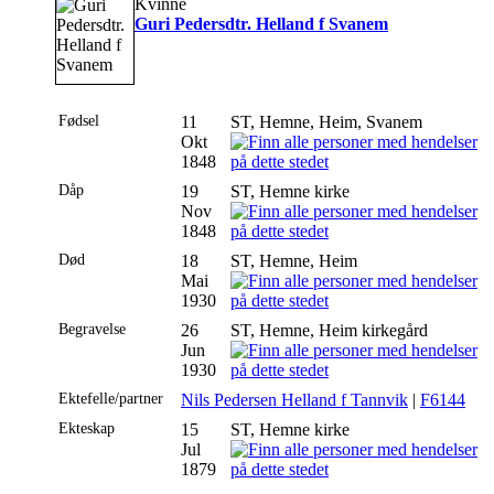
Kvinne
Guri Pedersdtr. Helland f Svanem
Fødsel
11
ST, Hemne, Heim, Svanem
Okt
1848
Dåp
19
ST, Hemne kirke
Nov
1848
Død
18
ST, Hemne, Heim
Mai
1930
Begravelse
26
ST, Hemne, Heim kirkegård
Jun
1930
Ektefelle/partner
Nils Pedersen Helland f Tannvik
|
F6144
Ekteskap
15
ST, Hemne kirke
Jul
1879