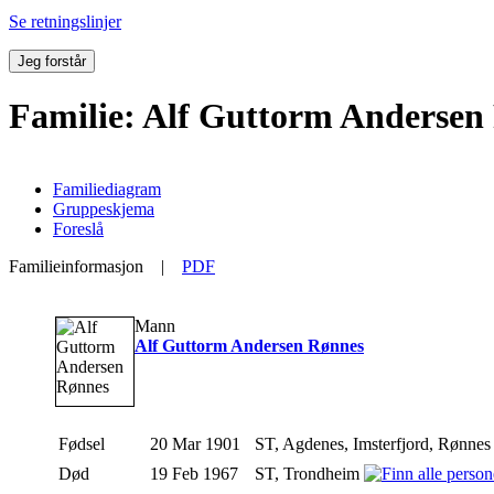
Se retningslinjer
Jeg forstår
Familie: Alf Guttorm Andersen 
Familiediagram
Gruppeskjema
Foreslå
Familieinformasjon
|
PDF
Mann
Alf Guttorm Andersen Rønnes
Fødsel
20 Mar 1901
ST, Agdenes, Imsterfjord, Rønne
Død
19 Feb 1967
ST, Trondheim