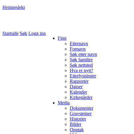
Hemneslekt
Folk med tilknytning til Hemne.
Startside
Søk
Logg inn
Finn
Etternavn
Fornavn
Søk etter navn
Søk familier
Søk nettsted
Hva er nytt?
Etterlysninger
Rapporter
Datoer
Kalender
Kirkegårder
Media
Dokumenter
Gravsteiner
Historier
Bilder
Opptak