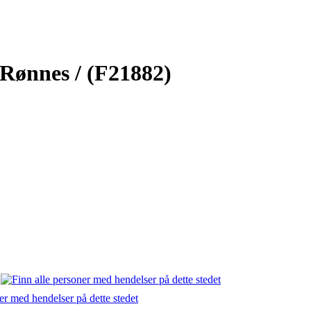
Rønnes / (F21882)
s