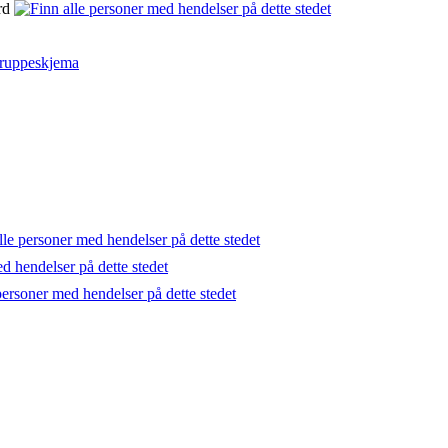
rd
ruppeskjema