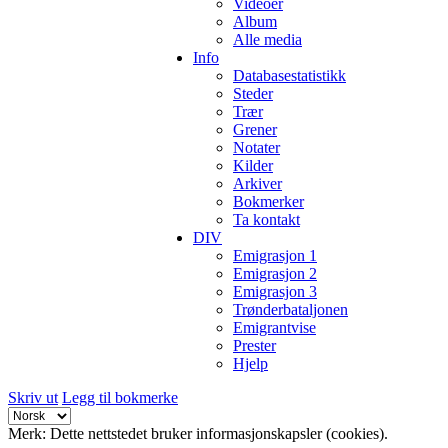
Videoer
Album
Alle media
Info
Databasestatistikk
Steder
Trær
Grener
Notater
Kilder
Arkiver
Bokmerker
Ta kontakt
DIV
Emigrasjon 1
Emigrasjon 2
Emigrasjon 3
Trønderbataljonen
Emigrantvise
Prester
Hjelp
Skriv ut
Legg til bokmerke
Merk: Dette nettstedet bruker informasjonskapsler (cookies).