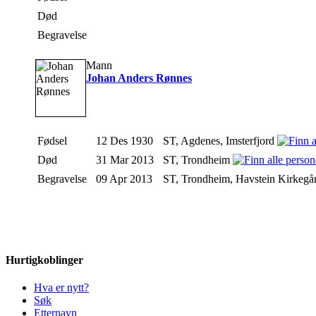
Død
Begravelse
Mann
Johan Anders Rønnes
Fødsel
12 Des 1930
ST, Agdenes, Imsterfjord
Død
31 Mar 2013
ST, Trondheim
Begravelse
09 Apr 2013
ST, Trondheim, Havstein Kirkegå
Hurtigkoblinger
Hva er nytt?
Søk
Etternavn