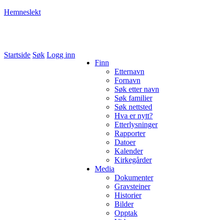
Hemneslekt
Folk med tilknytning til Hemne.
Startside
Søk
Logg inn
Finn
Etternavn
Fornavn
Søk etter navn
Søk familier
Søk nettsted
Hva er nytt?
Etterlysninger
Rapporter
Datoer
Kalender
Kirkegårder
Media
Dokumenter
Gravsteiner
Historier
Bilder
Opptak