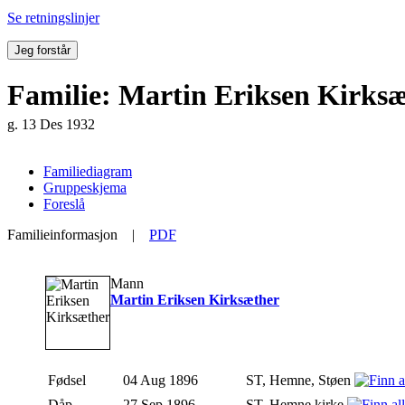
Se retningslinjer
Jeg forstår
Familie: Martin Eriksen Kirksæ
g. 13 Des 1932
Familiediagram
Gruppeskjema
Foreslå
Familieinformasjon
|
PDF
Mann
Martin Eriksen Kirksæther
Fødsel
04 Aug 1896
ST, Hemne, Støen
Dåp
27 Sep 1896
ST, Hemne kirke