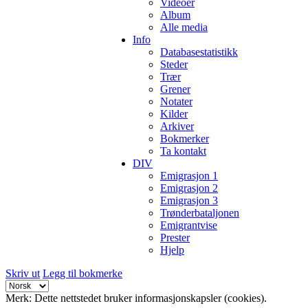
Videoer
Album
Alle media
Info
Databasestatistikk
Steder
Trær
Grener
Notater
Kilder
Arkiver
Bokmerker
Ta kontakt
DIV
Emigrasjon 1
Emigrasjon 2
Emigrasjon 3
Trønderbataljonen
Emigrantvise
Prester
Hjelp
Skriv ut
Legg til bokmerke
Merk: Dette nettstedet bruker informasjonskapsler (cookies).