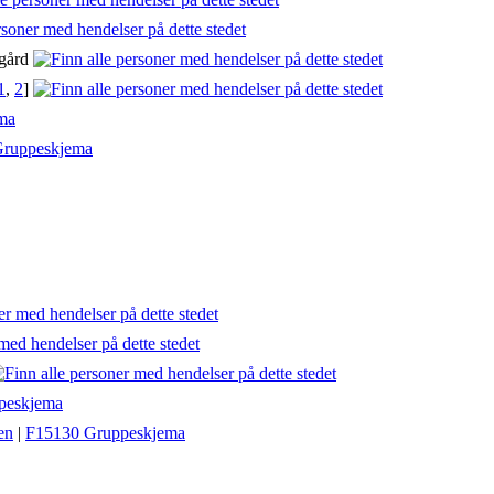
egård
1
,
2
]
ma
Gruppeskjema
peskjema
en
|
F15130 Gruppeskjema