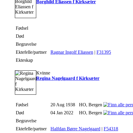
Borghild Eliassen f Kirksæter
Fødsel
Død
Begravelse
Ektefelle/partner
Ragnar Ingolf Eliassen
|
F31395
Ekteskap
Kvinne
Regina Nagelgaard f Kirksæter
Fødsel
20 Aug 1938
HO, Bergen
Død
04 Jan 2022
HO, Bergen
Begravelse
Ektefelle/partner
Halfdan Børre Nagelgaard
|
F54318