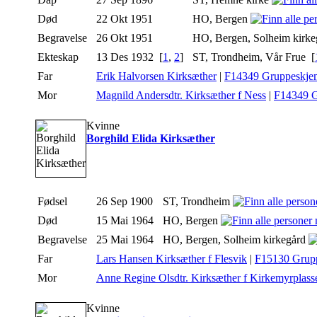
Død
22 Okt 1951
HO, Bergen
Begravelse
26 Okt 1951
HO, Bergen, Solheim kirk
Ekteskap
13 Des 1932 [
1
,
2
]
ST, Trondheim, Vår Frue [
Far
Erik Halvorsen Kirksæther
|
F14349 Gruppeskje
Mor
Magnild Andersdtr. Kirksæther f Ness
|
F14349 
Kvinne
Borghild Elida Kirksæther
Fødsel
26 Sep 1900
ST, Trondheim
Død
15 Mai 1964
HO, Bergen
Begravelse
25 Mai 1964
HO, Bergen, Solheim kirkegård
Far
Lars Hansen Kirksæther f Flesvik
|
F15130 Grup
Mor
Anne Regine Olsdtr. Kirksæther f Kirkemyrplass
Kvinne