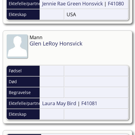
Jennie Rae Green Honsvick
|
F41080
Ektefelle/partner
USA
Ekteskap
Mann
Glen LeRoy Honsvick
Fødsel
Død
Begravelse
Laura May Bird
|
F41081
Ektefelle/partner
Ekteskap