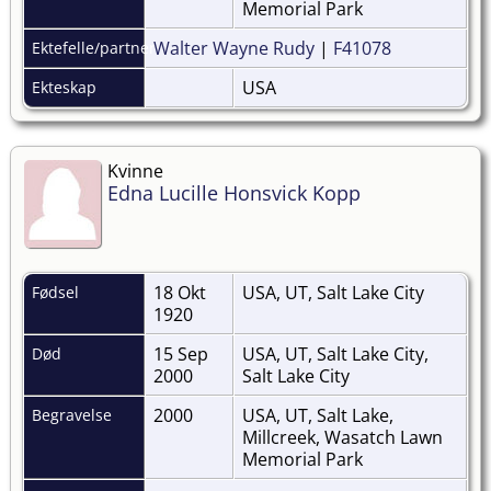
Memorial Park
Walter Wayne Rudy
|
F41078
Ektefelle/partner
USA
Ekteskap
Kvinne
Edna Lucille Honsvick Kopp
18 Okt
USA, UT, Salt Lake City
Fødsel
1920
15 Sep
USA, UT, Salt Lake City,
Død
2000
Salt Lake City
2000
USA, UT, Salt Lake,
Begravelse
Millcreek, Wasatch Lawn
Memorial Park