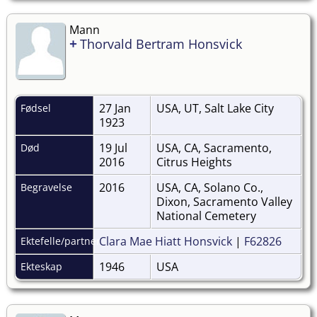
Mann
+
Thorvald Bertram Honsvick
27 Jan
USA, UT, Salt Lake City
Fødsel
1923
19 Jul
USA, CA, Sacramento,
Død
2016
Citrus Heights
2016
USA, CA, Solano Co.,
Begravelse
Dixon, Sacramento Valley
National Cemetery
Clara Mae Hiatt Honsvick
|
F62826
Ektefelle/partner
1946
USA
Ekteskap