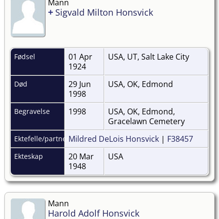
Mann
+
Sigvald Milton Honsvick
01 Apr
USA, UT, Salt Lake City
Fødsel
1924
29 Jun
USA, OK, Edmond
Død
1998
1998
USA, OK, Edmond,
Begravelse
Gracelawn Cemetery
Mildred DeLois Honsvick
|
F38457
Ektefelle/partner
20 Mar
USA
Ekteskap
1948
Mann
Harold Adolf Honsvick