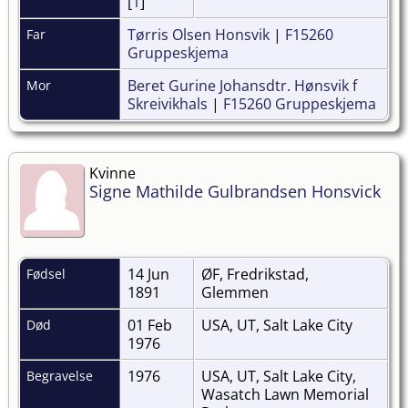
[
1
]
Tørris Olsen Honsvik
|
F15260
Far
Gruppeskjema
Beret Gurine Johansdtr. Hønsvik f
Mor
Skreivikhals
|
F15260 Gruppeskjema
Kvinne
Signe Mathilde Gulbrandsen Honsvick
14 Jun
ØF, Fredrikstad,
Fødsel
1891
Glemmen
01 Feb
USA, UT, Salt Lake City
Død
1976
1976
USA, UT, Salt Lake City,
Begravelse
Wasatch Lawn Memorial