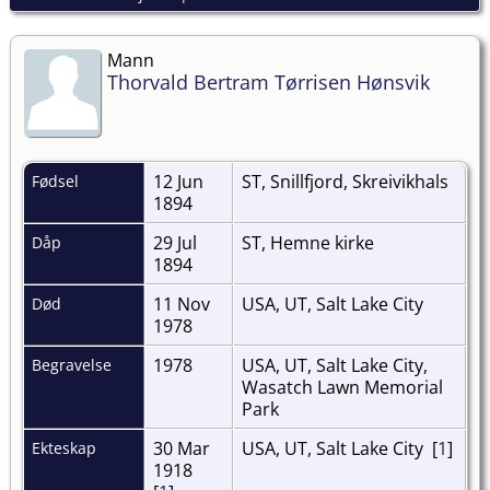
Mann
Thorvald Bertram Tørrisen Hønsvik
12 Jun
ST, Snillfjord, Skreivikhals
Fødsel
1894
29 Jul
ST, Hemne kirke
Dåp
1894
11 Nov
USA, UT, Salt Lake City
Død
1978
1978
USA, UT, Salt Lake City,
Begravelse
Wasatch Lawn Memorial
Park
30 Mar
USA, UT, Salt Lake City [
1
]
Ekteskap
1918