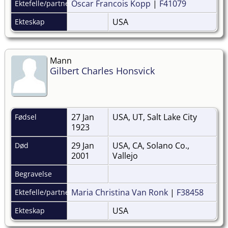
Oscar Francois Kopp
|
F41079
Ektefelle/partner
USA
Ekteskap
Mann
Gilbert Charles Honsvick
27 Jan
USA, UT, Salt Lake City
Fødsel
1923
29 Jan
USA, CA, Solano Co.,
Død
2001
Vallejo
Begravelse
Maria Christina Van Ronk
|
F38458
Ektefelle/partner
USA
Ekteskap