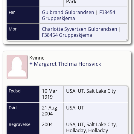
Park
Gulbrand Gulbrandsen
|
F38454
Far
Gruppeskjema
Charlotte Syvertsen Gulbrandsen
|
Mor
F38454 Gruppeskjema
Kvinne
+
Margaret Thelma Honsvick
10 Mar
USA, UT, Salt Lake City
Fødsel
1919
21 Aug
USA, UT
Død
2004
2004
USA, UT, Salt Lake City,
Begravelse
Holladay, Holladay