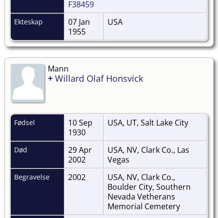
F38459
07 Jan
USA
Ekteskap
1955
Mann
+
Willard Olaf Honsvick
10 Sep
USA, UT, Salt Lake City
Fødsel
1930
29 Apr
USA, NV, Clark Co., Las
Død
2002
Vegas
2002
USA, NV, Clark Co.,
Begravelse
Boulder City, Southern
Nevada Vetherans
Memorial Cemetery