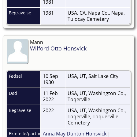
1981
1981
USA, CA, Napa Co., Napa,
Begravelse
Tulocay Cemetery
Mann
Wilford Otto Honsvick
10 Sep
USA, UT, Salt Lake City
Fødsel
1930
11 Feb
USA, UT, Washington Co.,
Død
2022
Toqerville
2022
USA, UT, Washington Co.,
Begravelse
Toqerville, Toquerville
Cemetery
Anna May Dunton Honsvick
|
Ektefelle/partner