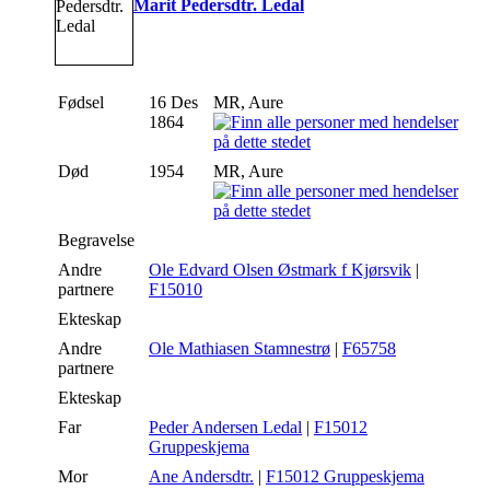
Marit Pedersdtr. Ledal
Fødsel
16 Des
MR, Aure
1864
Død
1954
MR, Aure
Begravelse
Andre
Ole Edvard Olsen Østmark f Kjørsvik
|
partnere
F15010
Ekteskap
Andre
Ole Mathiasen Stamnestrø
|
F65758
partnere
Ekteskap
Far
Peder Andersen Ledal
|
F15012
Gruppeskjema
Mor
Ane Andersdtr.
|
F15012 Gruppeskjema