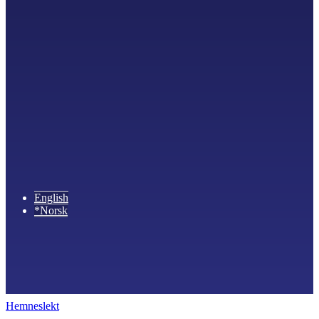
English
*Norsk
Hemneslekt