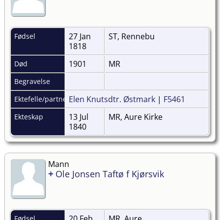
27 Jan
ST, Rennebu
Fødsel
1818
1901
MR
Død
Begravelse
Elen Knutsdtr. Østmark
|
F5461
Ektefelle/partner
13 Jul
MR, Aure Kirke
Ekteskap
1840
Mann
+
Ole Jonsen Taftø f Kjørsvik
20 Feb
MR, Aure
Fødsel