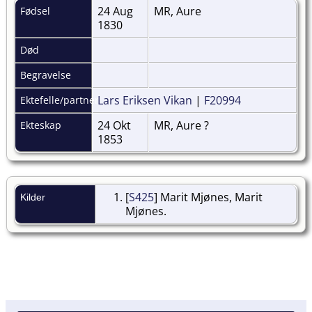
24 Aug
MR, Aure
Fødsel
1830
Død
Begravelse
Lars Eriksen Vikan
|
F20994
Ektefelle/partner
24 Okt
MR, Aure ?
Ekteskap
1853
[
S425
] Marit Mjønes, Marit
Kilder
Mjønes.