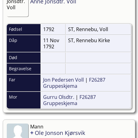
Anne Jonsdtr. Voll
1792
ST, Rennebu, Voll
Fødsel
11 Nov
ST, Rennebu Kirke
Dåp
1792
Død
Begravelse
Jon Pedersen Voll
|
F26287
Far
Gruppeskjema
Gurru Olsdtr.
|
F26287
Mor
Gruppeskjema
Mann
+
Ole Jonson Kjørsvik