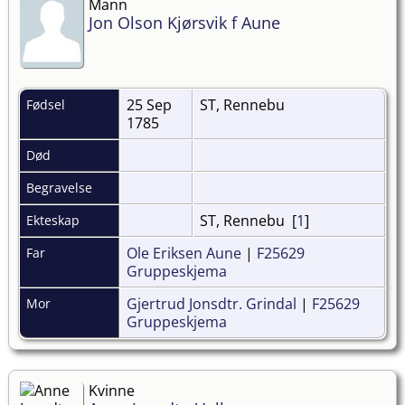
Mann
Jon Olson Kjørsvik f Aune
25 Sep
ST, Rennebu
Fødsel
1785
Død
Begravelse
ST, Rennebu [
1
]
Ekteskap
Ole Eriksen Aune
|
F25629
Far
Gruppeskjema
Gjertrud Jonsdtr. Grindal
|
F25629
Mor
Gruppeskjema
Kvinne