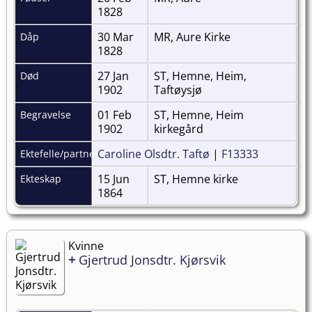
1828
30 Mar
MR, Aure Kirke
Dåp
1828
27 Jan
ST, Hemne, Heim,
Død
1902
Taftøysjø
01 Feb
ST, Hemne, Heim
Begravelse
1902
kirkegård
Caroline Olsdtr. Taftø
|
F13333
Ektefelle/partner
15 Jun
ST, Hemne kirke
Ekteskap
1864
Kvinne
+
Gjertrud Jonsdtr. Kjørsvik