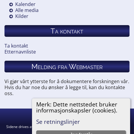
Kalender
Alle media
Kilder
Ta kontakt
Ta kontakt
Etternavnliste
Melding fra Webmaster
Vi gjør vårt ytterste for å dokumentere forskningen vår.
Hvis du har noe du ønsker å legge til, kan du kontakte
oss.
Merk: Dette nettstedet bruker
informasjonskapsler (cookies).
Hemneslekt
©
2026
Se retningslinjer
Sidene drives av
The Next Generation of Genealogy Sitebuilding
v. 15.0.5,
skrevet av Darrin Lythgoe © 2001-2026.