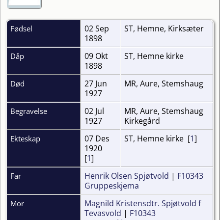
02 Sep
ST, Hemne, Kirksæter
Fødsel
1898
09 Okt
ST, Hemne kirke
Dåp
1898
27 Jun
MR, Aure, Stemshaug
Død
1927
02 Jul
MR, Aure, Stemshaug
Begravelse
1927
Kirkegård
07 Des
ST, Hemne kirke [
1
]
Ekteskap
1920
[
1
]
Henrik Olsen Spjøtvold
|
F10343
Far
Gruppeskjema
Magnild Kristensdtr. Spjøtvold f
Mor
Tevasvold
|
F10343