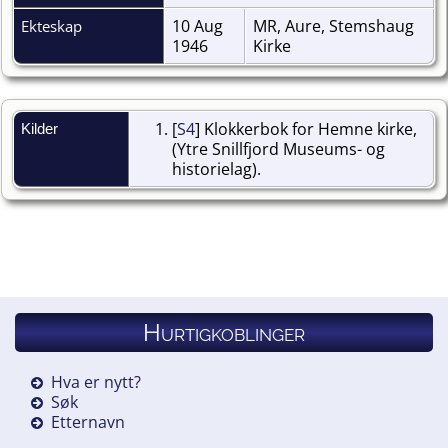
10 Aug
MR, Aure, Stemshaug
Ekteskap
1946
Kirke
[
S4
] Klokkerbok for Hemne kirke,
Kilder
(Ytre Snillfjord Museums- og
historielag).
Hurtigkoblinger
Hva er nytt?
Søk
Etternavn