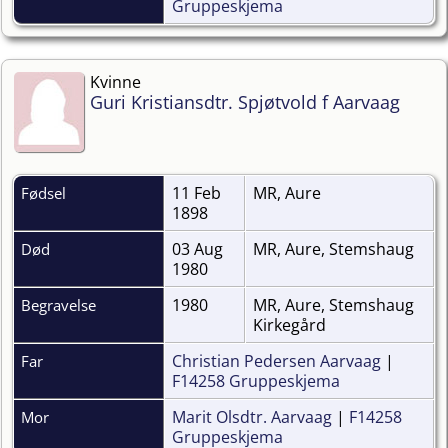
Gruppeskjema
Kvinne
Guri Kristiansdtr. Spjøtvold f Aarvaag
11 Feb
MR, Aure
Fødsel
1898
03 Aug
MR, Aure, Stemshaug
Død
1980
1980
MR, Aure, Stemshaug
Begravelse
Kirkegård
Christian Pedersen Aarvaag
|
Far
F14258 Gruppeskjema
Marit Olsdtr. Aarvaag
|
F14258
Mor
Gruppeskjema