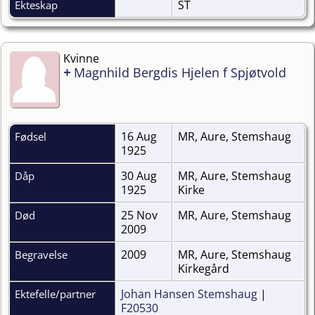
ST
Ekteskap
Kvinne
+
Magnhild Bergdis Hjelen f Spjøtvold
16 Aug
MR, Aure, Stemshaug
Fødsel
1925
30 Aug
MR, Aure, Stemshaug
Dåp
1925
Kirke
25 Nov
MR, Aure, Stemshaug
Død
2009
2009
MR, Aure, Stemshaug
Begravelse
Kirkegård
Johan Hansen Stemshaug
|
Ektefelle/partner
F20530