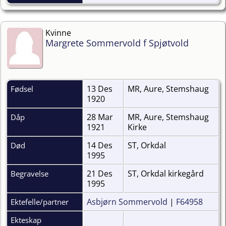
Kvinne
Margrete Sommervold f Spjøtvold
13 Des
MR, Aure, Stemshaug
Fødsel
1920
28 Mar
MR, Aure, Stemshaug
Dåp
1921
Kirke
14 Des
ST, Orkdal
Død
1995
21 Des
ST, Orkdal kirkegård
Begravelse
1995
Asbjørn Sommervold
|
F64958
Ektefelle/partner
Ekteskap