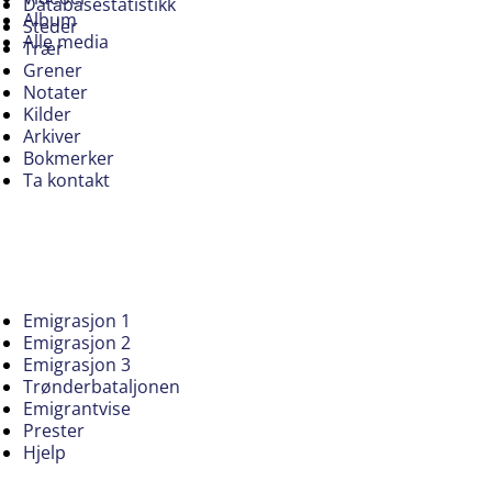
Databasestatistikk
Album
Steder
Alle media
Trær
Grener
Notater
Kilder
Arkiver
Bokmerker
Ta kontakt
Emigrasjon 1
Emigrasjon 2
Emigrasjon 3
Trønderbataljonen
Emigrantvise
Prester
Hjelp