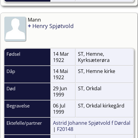
Mann
+
Henry Spjøtvold
14 Mar
ST, Hemne,
Fødsel
1922
Kyrksæterøra
14 Mai
ST, Hemne kirke
Dåp
1922
29 Jun
ST, Orkdal
Død
1999
06 Jul
ST, Orkdal kirkegård
Begravelse
1999
Astrid Johanne Spjøtvold f Dørdal
Ektefelle/partner
|
F20148