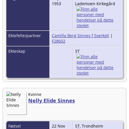
1953
Lademoen Kirkegård
Ektefelle/partner
Camilla Berg Sinnes f Sverkeli
|
F28602
Ekteskap
ST
Kvinne
Nelly Elide Sinnes
Fødsel
22 Nov
ST, Trondheim