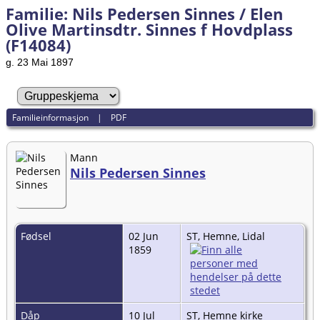
Familie: Nils Pedersen Sinnes / Elen
Olive Martinsdtr. Sinnes f Hovdplass
(F14084)
g. 23 Mai 1897
Familieinformasjon
|
PDF
Mann
Nils Pedersen Sinnes
Fødsel
02 Jun
ST, Hemne, Lidal
1859
Dåp
10 Jul
ST, Hemne kirke