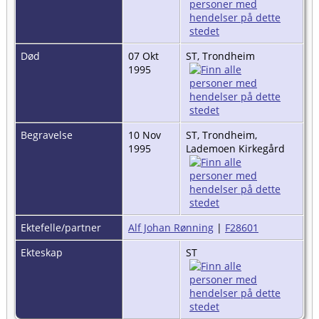
Død
07 Okt
ST, Trondheim
1995
Begravelse
10 Nov
ST, Trondheim,
1995
Lademoen Kirkegård
Ektefelle/partner
Alf Johan Rønning
|
F28601
Ekteskap
ST