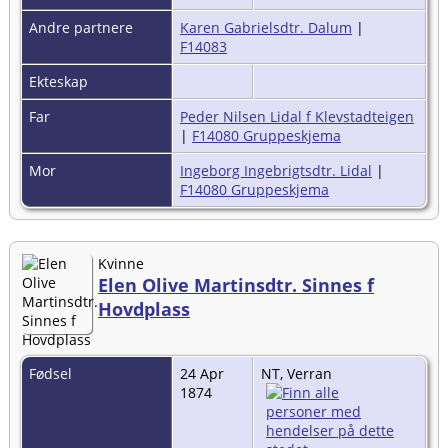
Andre partnere
Karen Gabrielsdtr. Dalum
|
F14083
Ekteskap
Far
Peder Nilsen Lidal f Klevstadteigen
|
F14080 Gruppeskjema
Mor
Ingeborg Ingebrigtsdtr. Lidal
|
F14080 Gruppeskjema
Kvinne
Elen Olive Martinsdtr. Sinnes f
Hovdplass
Fødsel
24 Apr
NT, Verran
1874