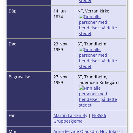
Dåp
14 Jun
NT, Verran kirke
1874
Død
23 Nov
ST, Trondheim
1959
Begravelse
27 Nov
ST, Trondheim,
1959
Lademoen Kirkegård
Far
Martin Larsen By
|
F58586
Gruppeskjema
Mor
Anna Jørgine Olausdtr. Hovdplass
|