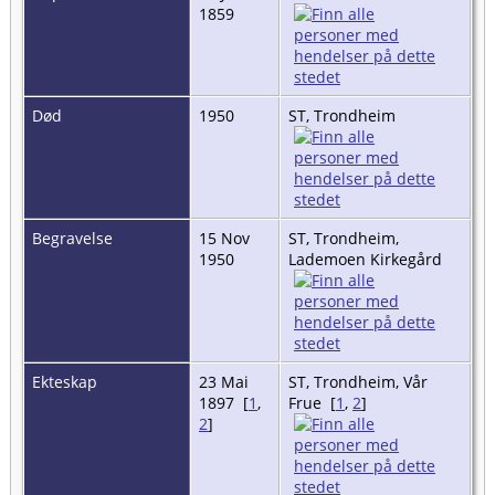
1859
Død
1950
ST, Trondheim
Begravelse
15 Nov
ST, Trondheim,
1950
Lademoen Kirkegård
Ekteskap
23 Mai
ST, Trondheim, Vår
1897 [
1
,
Frue [
1
,
2
]
2
]