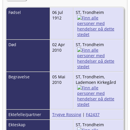
Fødsel
06 Jul
ST, Trondheim
1912
Død
02 Apr
ST, Trondheim
2010
Begravelse
05 Mai
ST, Trondheim,
2010
Lademoen Kirkegård
Ektefelle/partner
Trygve Rossing
|
F42437
Ekteskap
ST, Trondheim