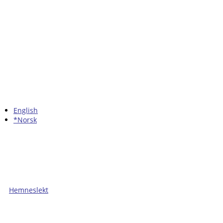
English
*Norsk
Hemneslekt
Folk med tilknytning til Hemne.