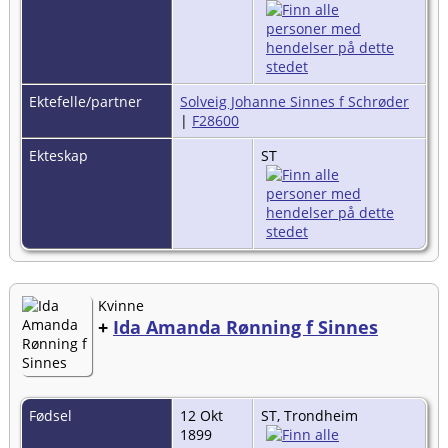
Ektefelle/partner
Solveig Johanne Sinnes f Schrøder
|
F28600
Ekteskap
ST
Kvinne
+
Ida Amanda Rønning f Sinnes
Fødsel
12 Okt
ST, Trondheim
1899