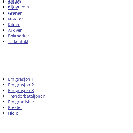
Album
Steder
Alle media
Trær
Grener
Notater
Kilder
Arkiver
Bokmerker
Ta kontakt
Emigrasjon 1
Emigrasjon 2
Emigrasjon 3
Trønderbataljonen
Emigrantvise
Prester
Hjelp