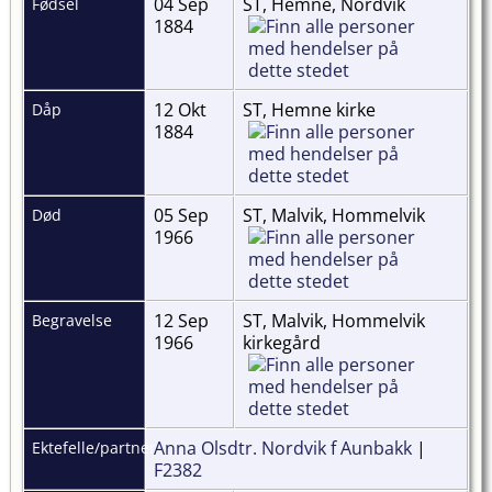
04 Sep
ST, Hemne, Nordvik
Fødsel
1884
12 Okt
ST, Hemne kirke
Dåp
1884
05 Sep
ST, Malvik, Hommelvik
Død
1966
12 Sep
ST, Malvik, Hommelvik
Begravelse
1966
kirkegård
Anna Olsdtr. Nordvik f Aunbakk
|
Ektefelle/partner
F2382