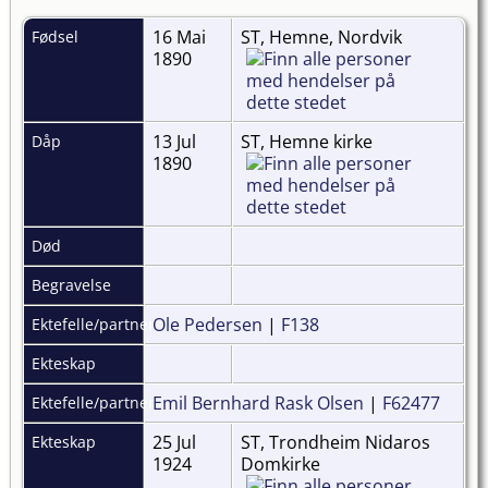
16 Mai
ST, Hemne, Nordvik
Fødsel
1890
13 Jul
ST, Hemne kirke
Dåp
1890
Død
Begravelse
Ole Pedersen
|
F138
Ektefelle/partner
Ekteskap
Emil Bernhard Rask Olsen
|
F62477
Ektefelle/partner
25 Jul
ST, Trondheim Nidaros
Ekteskap
1924
Domkirke