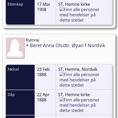
17 Mai
ST, Hemne kirke
Ekteskap
1908
Kvinne
+
Beret Anna Olsdtr. Øyan f Nordvik
23 Feb
ST, Hemne, Nordvik
Fødsel
1888
22 Apr
ST, Hemne kirke
Dåp
1888