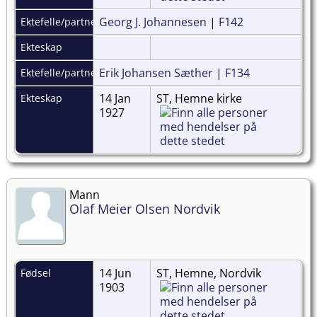
Georg J. Johannesen
|
F142
Ektefelle/partner
Ekteskap
Erik Johansen Sæther
|
F134
Ektefelle/partner
14 Jan
ST, Hemne kirke
Ekteskap
1927
Mann
Olaf Meier Olsen Nordvik
14 Jun
ST, Hemne, Nordvik
Fødsel
1903