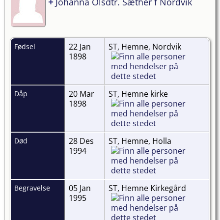
+
Johanna Olsdtr. Sæther f Nordvik
22 Jan
ST, Hemne, Nordvik
Fødsel
1898
20 Mar
ST, Hemne kirke
Dåp
1898
28 Des
ST, Hemne, Holla
Død
1994
05 Jan
ST, Hemne Kirkegård
Begravelse
1995