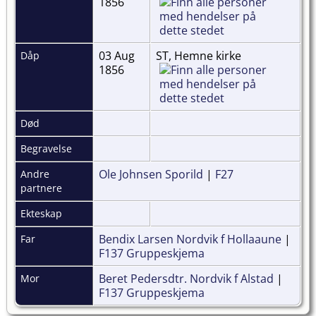
1856
03 Aug
ST, Hemne kirke
Dåp
1856
Død
Begravelse
Ole Johnsen Sporild
|
F27
Andre
partnere
Ekteskap
Bendix Larsen Nordvik f Hollaaune
|
Far
F137 Gruppeskjema
Beret Pedersdtr. Nordvik f Alstad
|
Mor
F137 Gruppeskjema