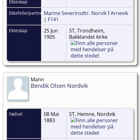
Ekteskap
Marine Severinsdtr. Norvik f Arnevik
Ektefelle/partner
|
F141
25 Jun
ST, Trondheim,
Ekteskap
1905
Bakklandet kirke
Mann
Bendik Olsen Nordvik
08 Mai
ST, Hemne, Nordvik
Fødsel
1883