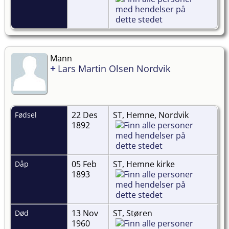
Mann
+
Lars Martin Olsen Nordvik
22 Des
ST, Hemne, Nordvik
Fødsel
1892
05 Feb
ST, Hemne kirke
Dåp
1893
13 Nov
ST, Støren
Død
1960