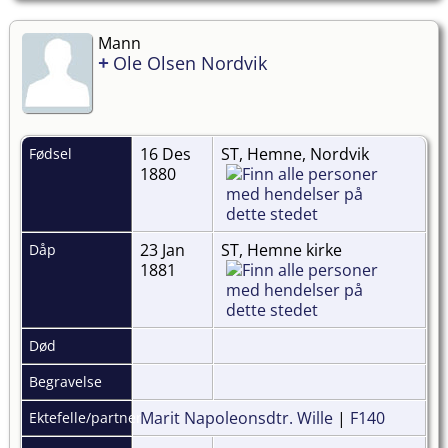
Mann
+
Ole Olsen Nordvik
16 Des
ST, Hemne, Nordvik
Fødsel
1880
23 Jan
ST, Hemne kirke
Dåp
1881
Død
Begravelse
Marit Napoleonsdtr. Wille
|
F140
Ektefelle/partner