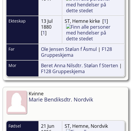
13 Jul
ST, Hemne kirke [
1
]
Ekteskap
1880
[
1
]
Ole Jensen Stølan f Åsmul
|
F128
Far
Gruppeskjema
Beret Anna Nilsdtr. Stølan f Sterten
|
Mor
F128 Gruppeskjema
Kvinne
Marie Bendiksdtr. Nordvik
21 Jun
ST, Hemne, Nordvik
Fødsel