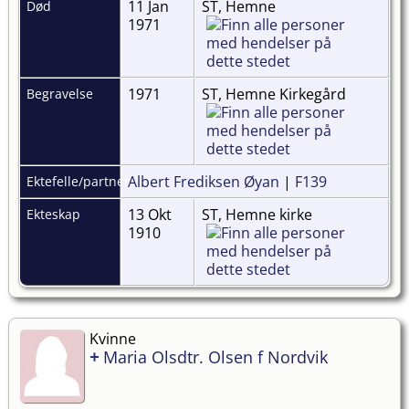
11 Jan
ST, Hemne
Død
1971
1971
ST, Hemne Kirkegård
Begravelse
Albert Frediksen Øyan
|
F139
Ektefelle/partner
13 Okt
ST, Hemne kirke
Ekteskap
1910
Kvinne
+
Maria Olsdtr. Olsen f Nordvik