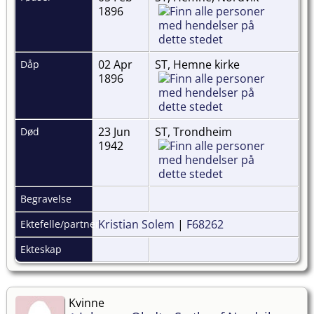
1896
02 Apr
ST, Hemne kirke
Dåp
1896
23 Jun
ST, Trondheim
Død
1942
Begravelse
Kristian Solem
|
F68262
Ektefelle/partner
Ekteskap
Kvinne