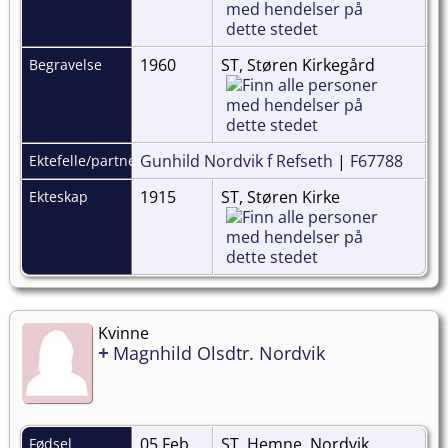
1960
ST, Støren Kirkegård
Begravelse
Gunhild Nordvik f Refseth
|
F67788
Ektefelle/partner
1915
ST, Støren Kirke
Ekteskap
Kvinne
+
Magnhild Olsdtr. Nordvik
05 Feb
ST, Hemne, Nordvik
Fødsel