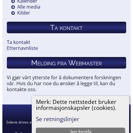
Kalender
Alle media
Kilder
Ta kontakt
Ta kontakt
Etternavnliste
Melding fra Webmaster
Vi gjør vårt ytterste for å dokumentere forskningen
vår. Hvis du har noe du ønsker å legge til, kan du
kontakte oss.
Merk: Dette nettstedet bruker
informasjonskapsler (cookies).
Hemneslekt
©
2026
Se retningslinjer
Sidene drives av
The Next Generation of Genealogy Sitebuilding
v. 15.0.5,
skrevet av Darrin Lythgoe © 2001-2026.
Jeg forstår