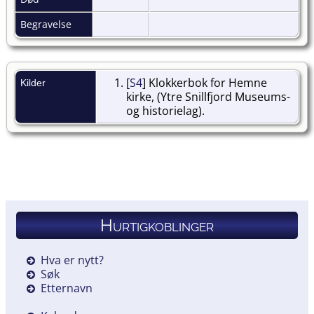
Begravelse
[
S4
] Klokkerbok for Hemne
Kilder
kirke, (Ytre Snillfjord Museums-
og historielag).
Hurtigkoblinger
Hva er nytt?
Søk
Etternavn