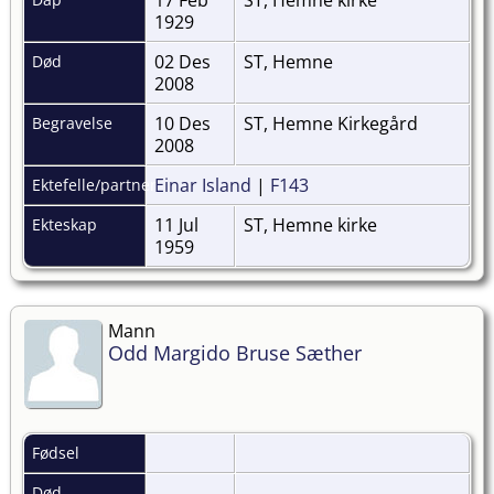
1929
02 Des
ST, Hemne
Død
2008
10 Des
ST, Hemne Kirkegård
Begravelse
2008
Einar Island
|
F143
Ektefelle/partner
11 Jul
ST, Hemne kirke
Ekteskap
1959
Mann
Odd Margido Bruse Sæther
Fødsel
Død