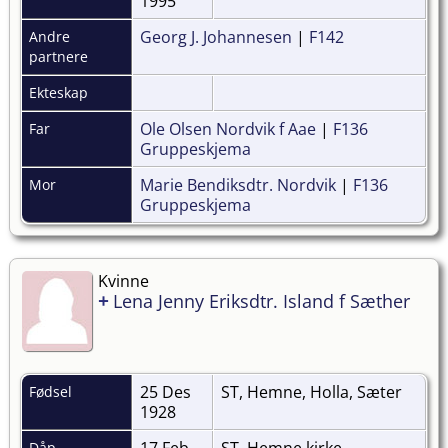
1995
Georg J. Johannesen
|
F142
Andre
partnere
Ekteskap
Ole Olsen Nordvik f Aae
|
F136
Far
Gruppeskjema
Marie Bendiksdtr. Nordvik
|
F136
Mor
Gruppeskjema
Kvinne
+
Lena Jenny Eriksdtr. Island f Sæther
25 Des
ST, Hemne, Holla, Sæter
Fødsel
1928
17 Feb
ST, Hemne kirke
Dåp