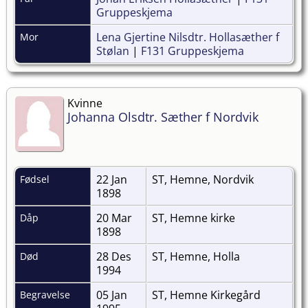
Gruppeskjema
Lena Gjertine Nilsdtr. Hollasæther f
Mor
Stølan
|
F131 Gruppeskjema
Kvinne
Johanna Olsdtr. Sæther f Nordvik
22 Jan
ST, Hemne, Nordvik
Fødsel
1898
20 Mar
ST, Hemne kirke
Dåp
1898
28 Des
ST, Hemne, Holla
Død
1994
05 Jan
ST, Hemne Kirkegård
Begravelse