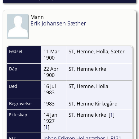
Mann
Erik Johansen Sæther
11 Mar
ST, Hemne, Holla, Sæter
Fødsel
1900
22 Apr
ST, Hemne kirke
Dåp
1900
16 Jul
ST, Hemne, Holla
Død
1983
1983
ST, Hemne Kirkegård
Begravelse
14 Jan
ST, Hemne kirke [
1
]
Ekteskap
1927
[
1
]
Johan Eriksen Hollasæther
|
F131
Far