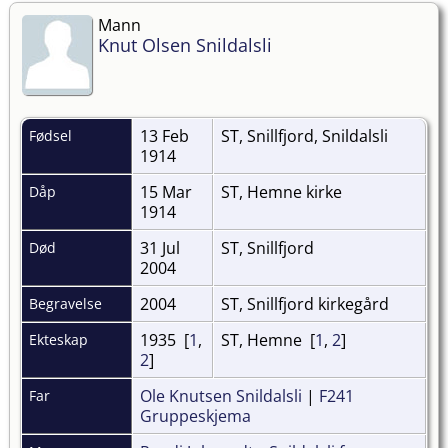
Mann
Knut Olsen Snildalsli
13 Feb
ST, Snillfjord, Snildalsli
Fødsel
1914
15 Mar
ST, Hemne kirke
Dåp
1914
31 Jul
ST, Snillfjord
Død
2004
2004
ST, Snillfjord kirkegård
Begravelse
1935 [
1
,
ST, Hemne [
1
,
2
]
Ekteskap
2
]
Ole Knutsen Snildalsli
|
F241
Far
Gruppeskjema