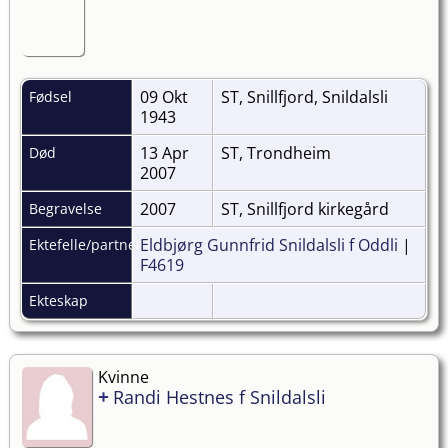
09 Okt
ST, Snillfjord, Snildalsli
Fødsel
1943
13 Apr
ST, Trondheim
Død
2007
2007
ST, Snillfjord kirkegård
Begravelse
Eldbjørg Gunnfrid Snildalsli f Oddli
|
Ektefelle/partner
F4619
Ekteskap
Kvinne
+
Randi Hestnes f Snildalsli