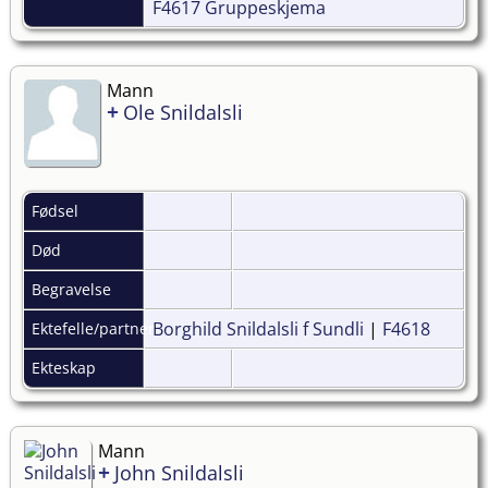
F4617 Gruppeskjema
Mann
+
Ole Snildalsli
Fødsel
Død
Begravelse
Borghild Snildalsli f Sundli
|
F4618
Ektefelle/partner
Ekteskap
Mann
+
John Snildalsli