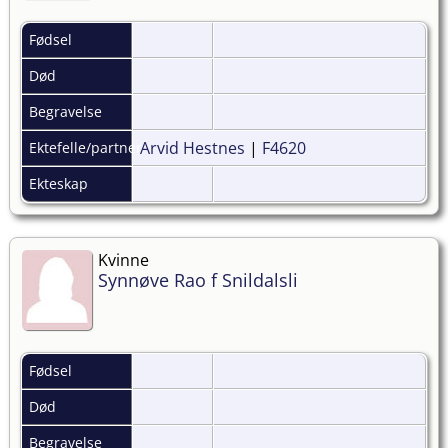
Fødsel
Død
Begravelse
Arvid Hestnes
|
F4620
Ektefelle/partner
Ekteskap
Kvinne
Synnøve Rao f Snildalsli
Fødsel
Død
Begravelse