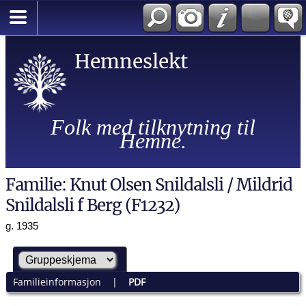
Hemneslekt
Folk med tilknytning til
Hemne.
Familie: Knut Olsen Snildalsli / Mildrid
Snildalsli f Berg (F1232)
g. 1935
Familieinformasjon
|
PDF