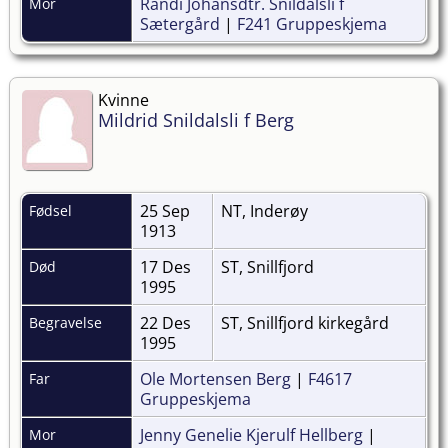
Randi Johansdtr. Snildalsli f
Mor
Sætergård
|
F241 Gruppeskjema
Kvinne
Mildrid Snildalsli f Berg
25 Sep
NT, Inderøy
Fødsel
1913
17 Des
ST, Snillfjord
Død
1995
22 Des
ST, Snillfjord kirkegård
Begravelse
1995
Ole Mortensen Berg
|
F4617
Far
Gruppeskjema
Jenny Genelie Kjerulf Hellberg
|
Mor