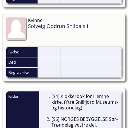
Kvinne
Solveig Oddrun Snildalsli
Fødsel
Død
Begravelse
[
S4
] Klokkerbok for Hemne
Kilder
kirke, (Ytre Snillfjord Museums-
og historielag).
[
S6
] NORGES BEBYGGELSE Sør-
Trøndelag vestre del.