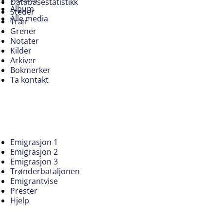
Databasestatistikk
Album
Steder
Alle media
Trær
Grener
Notater
Kilder
Arkiver
Bokmerker
Ta kontakt
Emigrasjon 1
Emigrasjon 2
Emigrasjon 3
Trønderbataljonen
Emigrantvise
Prester
Hjelp