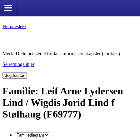
Hemneslekt
Folk med tilknytning til Hemne.
Merk: Dette nettstedet bruker informasjonskapsler (cookies).
Se retningslinjer
Jeg forstår
Familie: Leif Arne Lydersen
Lind / Wigdis Jorid Lind f
Stølhaug (F69777)