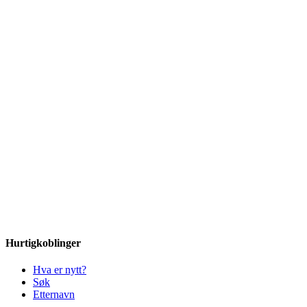
Hurtigkoblinger
Hva er nytt?
Søk
Etternavn