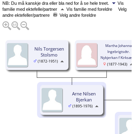
NB: Du må kanskje dra eller bla ned for å se hele treet.
Vis
familie med ektefelle/partner
Vis familie med foreldre
Velg
andre ektefeller/partnere
Velg andre foreldre
Martha Johanna
Nils Torgersen
Ingebrigtsdtr.
Stolsmo
Nybjerkan f Kirksæt
(1872-1951)
(1877-1943)
Arne Nilsen
Bjerkan
(1895-1976)