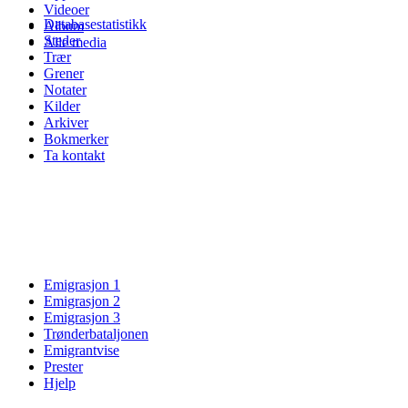
Videoer
Databasestatistikk
Album
Steder
Alle media
Trær
Grener
Notater
Kilder
Arkiver
Bokmerker
Ta kontakt
Emigrasjon 1
Emigrasjon 2
Emigrasjon 3
Trønderbataljonen
Emigrantvise
Prester
Hjelp