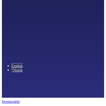
English
*Norsk
Hemneslekt