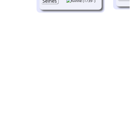
(1739- )