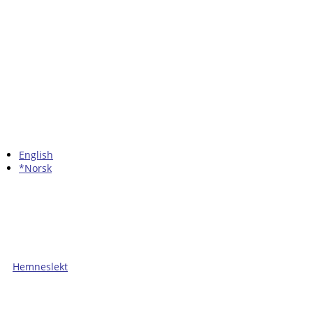
English
*Norsk
Hemneslekt
Folk med tilknytning til Hemne.