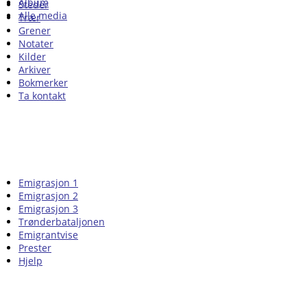
Album
Steder
Alle media
Trær
Grener
Notater
Kilder
Arkiver
Bokmerker
Ta kontakt
Emigrasjon 1
Emigrasjon 2
Emigrasjon 3
Trønderbataljonen
Emigrantvise
Prester
Hjelp