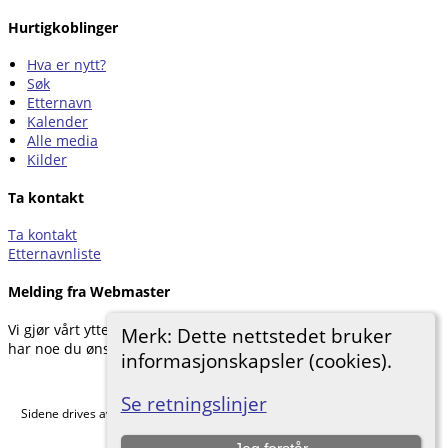
Hurtigkoblinger
Hva er nytt?
Søk
Etternavn
Kalender
Alle media
Kilder
Ta kontakt
Ta kontakt
Etternavnliste
Melding fra Webmaster
Vi gjør vårt ytterste for å dokumentere forskningen vår. Hvis du
Merk: Dette nettstedet bruker
har noe du ønsker å legge til, kan du kontakte oss.
informasjonskapsler (cookies).
Hemneslekt
©
2026
Se retningslinjer
Sidene drives av
The Next Generation of Genealogy Sitebuilding
v. 15.0.5,
skrevet av Darrin Lythgoe © 2001-2026.