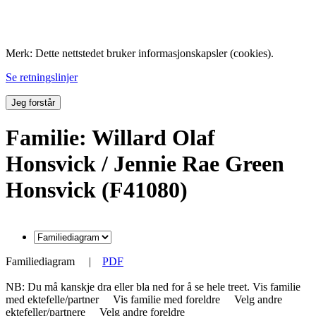
Folk med tilknytning til Hemne.
Merk: Dette nettstedet bruker informasjonskapsler (cookies).
Se retningslinjer
Jeg forstår
Familie: Willard Olaf
Honsvick / Jennie Rae Green
Honsvick (F41080)
Familiediagram
|
PDF
NB: Du må kanskje dra eller bla ned for å se hele treet.
Vis familie
med ektefelle/partner
Vis familie med foreldre
Velg andre
ektefeller/partnere
Velg andre foreldre