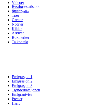
Videoer
Databasestatistikk
Album
Steder
Alle media
Trær
Grener
Notater
Kilder
Arkiver
Bokmerker
Ta kontakt
Emigrasjon 1
Emigrasjon 2
Emigrasjon 3
Trønderbataljonen
Emigrantvise
Prester
Hjelp