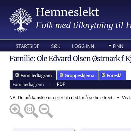
Hemneslekt
Folk med tilknytning til
STARTSIDE
SØK
LOGG INN
FINN
Familie: Ole Edvard Olsen Østmark f Kj
Familiediagram
Gruppeskjema
Foreslå
Familiediagram
|
PDF
NB: Du må kanskje dra eller bla ned for å se hele treet.
Vis 