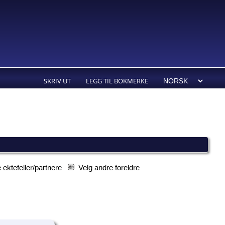
SKRIV UT
LEGG TIL BOKMERKE
 ektefeller/partnere
Velg andre foreldre