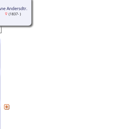
Ane Andersdtr.
(1837- )