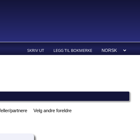
SKRIV UT
LEGG TIL BOKMERKE
feller/partnere
Velg andre foreldre