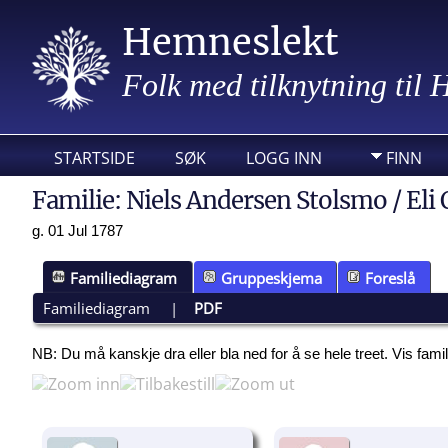
Hemneslekt
Folk med tilknytning til
STARTSIDE
SØK
LOGG INN
FINN
Familie: Niels Andersen Stolsmo / Eli 
g. 01 Jul 1787
Familiediagram
Gruppeskjema
Foreslå
Familiediagram
|
PDF
NB: Du må kanskje dra eller bla ned for å se hele treet.
Vis fami