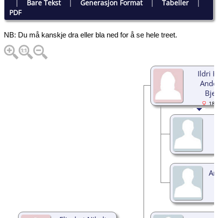
|
Bare Tekst
|
Generasjon Format
|
Tabeller
|
PDF
NB: Du må kanskje dra eller bla ned for å se hele treet.
Ildri K
Ander
Bje
188
An