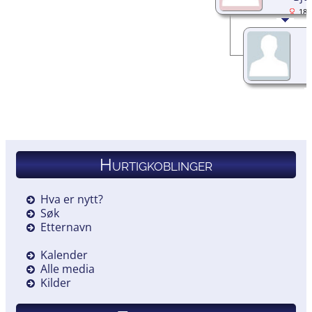
189
Hurtigkoblinger
Hva er nytt?
Søk
Etternavn
Kalender
Alle media
Kilder