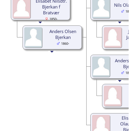
Elisabet Nilsdtr.
Nils Ola
Bjerkan f
189
Bratvær
1850-
Anders Olsen
J
Bjerkan
Ja
1860-
Anders 
Bje
189
Elis
Olaus
Bje