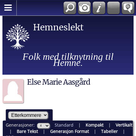
Hemneslekt
Folk med tilknytning til
Hemne.
Else Marie Aasgård
Generasjoner:
Standard
|
Kompakt
|
Vertikalt
|
Bare Tekst
|
Generasjon Format
|
Tabeller
|