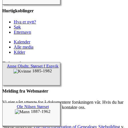
Hurtigkoblinger
Hva er nytt?
Søk
Etternavn
Kalender
Alle media
Kilder
Ta kontakt
Anne Olsdtr. Størset f Espvik
1885-1982
Ta kontakt
Etternavnliste
Melding fra Webmaster
Vi gjør vårt ytterste for å dokumentere forskningen vår. Hvis du har
Ole Nilsen Størset
noe du ønsker å legge til, kan du kontakte oss.
1887-1962
Hemneslekt
©
2026
Sidene drives av
The Next Generation of Genealogy Sitebuilding
v.