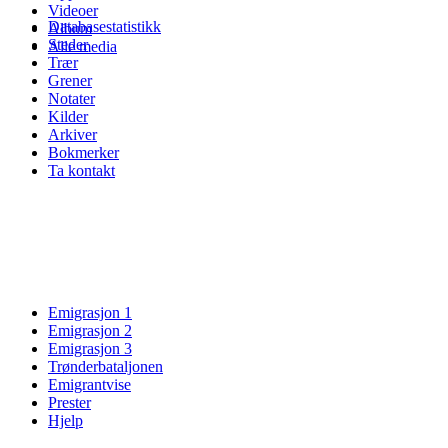
Videoer
Databasestatistikk
Album
Steder
Alle media
Trær
Grener
Notater
Kilder
Arkiver
Bokmerker
Ta kontakt
Emigrasjon 1
Emigrasjon 2
Emigrasjon 3
Trønderbataljonen
Emigrantvise
Prester
Hjelp