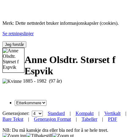
Folk med tilknytning til Hemne.
Merk: Dette nettstedet bruker informasjonskapsler (cookies).
Se retningslinjer
Jeg forstår
Anne Olsdtr. Størset f
Espvik
1885 - 1982 (97 år)
Generasjoner:
Standard
|
Kompakt
|
Vertikalt
|
Bare Tekst
|
Generasjon Format
|
Tabeller
|
PDF
NB: Du må kanskje dra eller bla ned for å se hele treet.