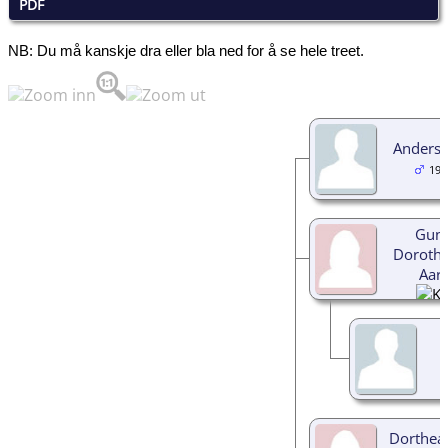
PDF
NB: Du må kanskje dra eller bla ned for å se hele treet.
Anders 
192
Gunn
Dorothe
Aar
Dorthea