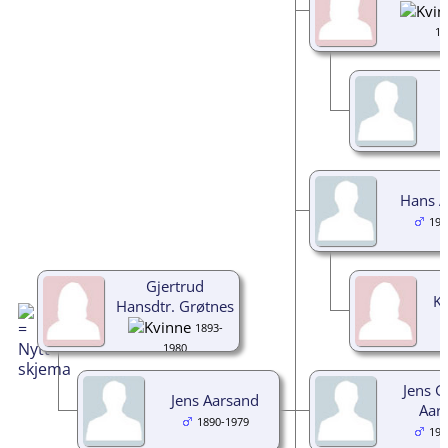
19
Hans A
193
Gjertrud
Kj
Hansdtr. Grøtnes
1893-
1980
Jens G
Jens Aarsand
Aar
1890-1979
193