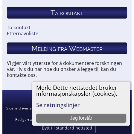
Ta kontakt
Ta kontakt
Etternavnliste
Melding fra Webmaster
Vi gjør vårt ytterste for å dokumentere forskningen
vår. Hvis du har noe du ønsker å legge til, kan du
kontakte oss.
Merk: Dette nettstedet bruker
informasjonskapsler (cookies).
Hemneslekt
©
2026
Se retningslinjer
Sidene drives av
The Next Generation of Genealogy Sitebuilding
v. 15.0.5,
skrevet av Darrin Lythgoe © 2001-2026.
Jeg forstår
Redigert av
Agnar Merkesnes
. |
Retningslinjer for personvern
.
Bytt til standard nettsted