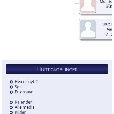
Molfrid
Knut G
Aar
193
Hurtigkoblinger
Hva er nytt?
Søk
Etternavn
Kalender
Alle media
Kilder