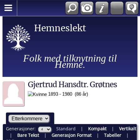
Hemneslekt
Folk med tilknytning til
Hemne.
Gjertrud Hansdtr. Grøtnes
1893 - 1980 (86 år)
Generasjoner:
Standard
|
Kompakt
|
Vertikalt
|
Bare Tekst
|
Generasjon Format
|
Tabeller
|