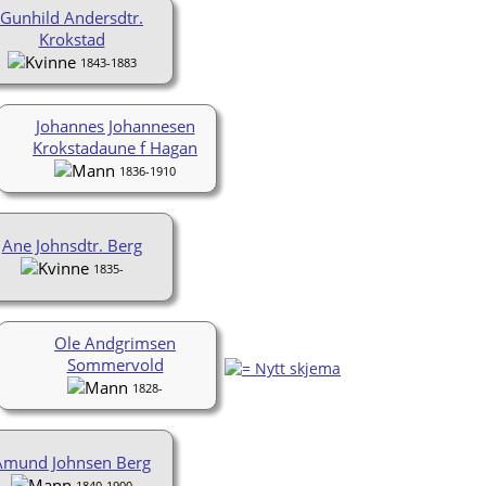
Gunhild Andersdtr.
Krokstad
1843-1883
Johannes Johannesen
Krokstadaune f Hagan
1836-1910
Ane Johnsdtr. Berg
1835-
Ole Andgrimsen
Sommervold
1828-
Amund Johnsen Berg
1840-1900