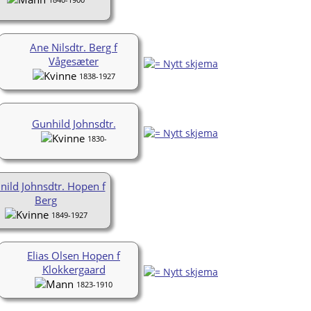
Ane Nilsdtr. Berg f
Vågesæter
1838-1927
Gunhild Johnsdtr.
1830-
nild Johnsdtr. Hopen f
Berg
1849-1927
Elias Olsen Hopen f
Klokkergaard
1823-1910