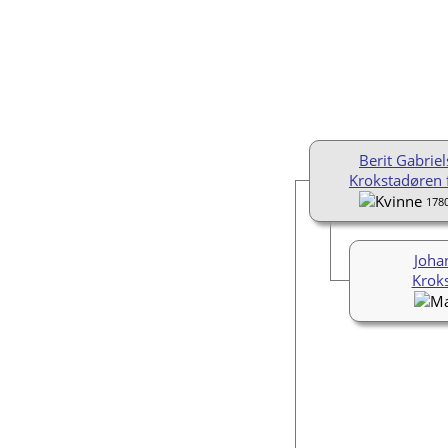
Berit Gabriel
Krokstadøren 
178
Joha
Krok