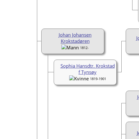
Johan Johansen
J
Krokstadøren
1812-
Sophia Hansdtr. Krokstad
f Tynsøy
1819-1901
J