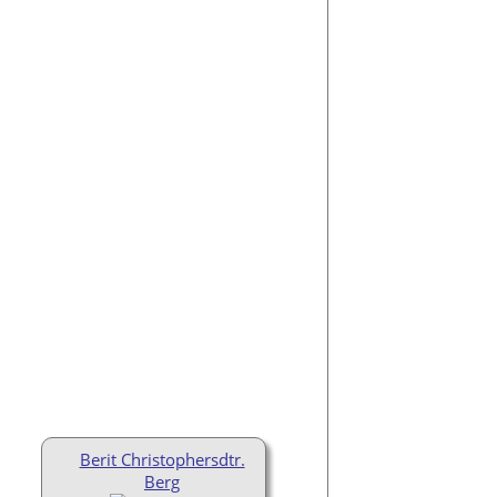
Berit Christophersdtr.
Berg