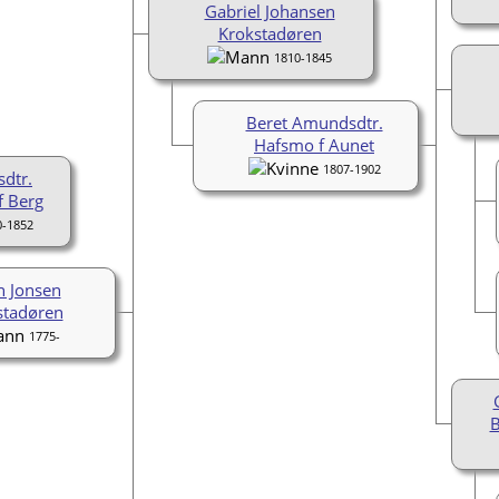
Gabriel Johansen
Krokstadøren
1810-1845
Beret Amundsdtr.
Hafsmo f Aunet
1807-1902
sdtr.
f Berg
0-1852
n Jonsen
stadøren
1775-
B