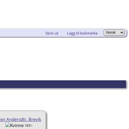
Skriv ut
Legg til bokmerke
len Andersdtr. Brevik
1831-