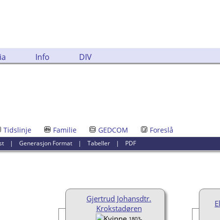
ia
Info
DIV
Tidslinje
Familie
GEDCOM
Foreslå
st
|
Generasjon Format
|
Tabeller
|
PDF
Gjertrud Johansdtr.
E
Krokstadøren
1803-