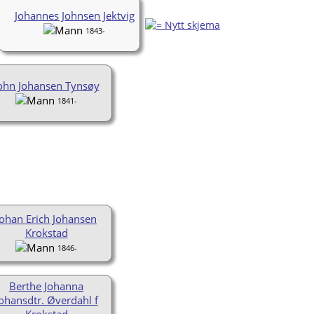
Johannes Johnsen Jektvig
1843-
ohn Johansen Tynsøy
1841-
Johan Erich Johansen
Krokstad
1846-
Berthe Johanna
ohansdtr. Øverdahl f
Krokstad