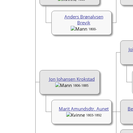
Anders Brønalvsen
Brevik
1800-
Jo
Jon Johansen Krokstad
1806-1885
Marit Amundsdtr. Aunet
Be
1803-1892