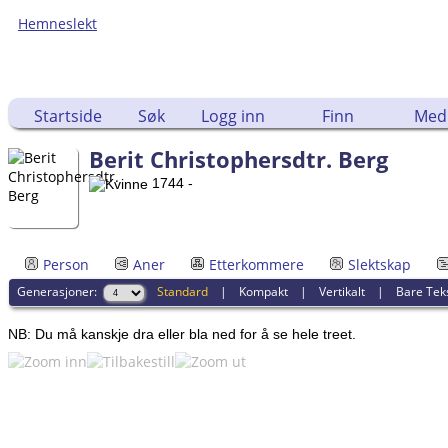
Hemneslekt
Folk med tilknytning til Hemne.
Startside
Søk
Logg inn
Finn
Med
Berit Christophersdtr. Berg
1744 -
Person
Aner
Etterkommere
Slektskap
Generasjoner:
Standard
|
Kompakt
|
Vertikalt
|
Bare Tek
NB: Du må kanskje dra eller bla ned for å se hele treet.