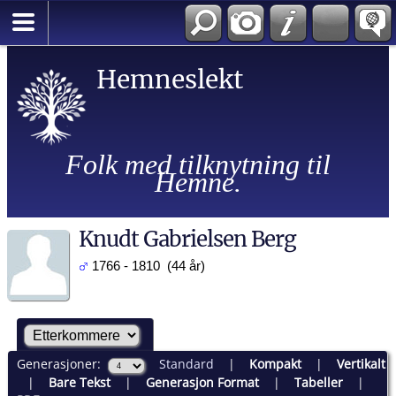
Hemneslekt
Folk med tilknytning til
Hemne.
Knudt Gabrielsen Berg
1766 - 1810 (44 år)
Generasjoner:
Standard
|
Kompakt
|
Vertikalt
|
Bare Tekst
|
Generasjon Format
|
Tabeller
|