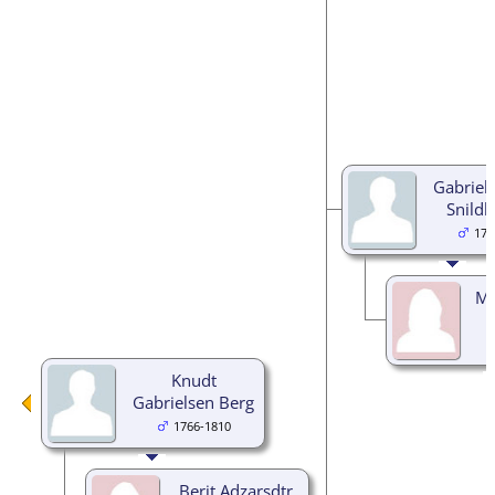
Gabriel
Snildli
179
Ma
Knudt
Gabrielsen Berg
1766-1810
Berit Adzarsdtr.