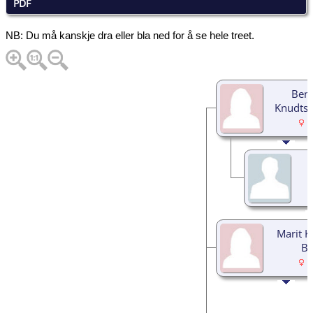
PDF
NB: Du må kanskje dra eller bla ned for å se hele treet.
Bend
Knudtsd
1
Marit K
Be
1