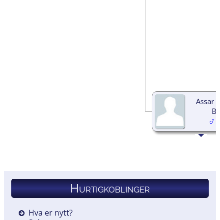
Assar 
Be
1
Hurtigkoblinger
Hva er nytt?